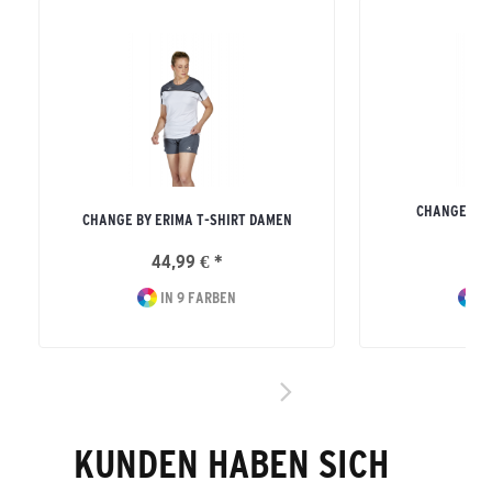
CHANGE BY 
CHANGE BY ERIMA T-SHIRT DAMEN
H
44,99 € *
49
IN 9 FARBEN
I
KUNDEN HABEN SICH