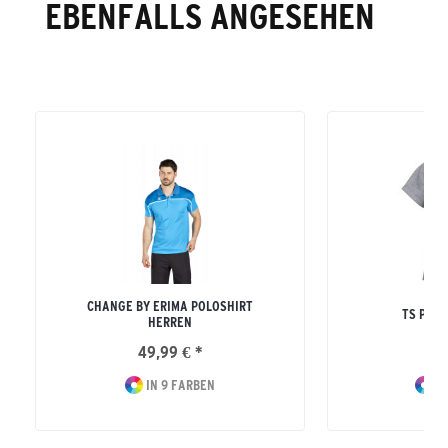
EBENFALLS ANGESEHEN
CHANGE BY ERIMA POLOSHIRT
TS POL
HERREN
49,99 € *
29
IN 9 FARBEN
IN