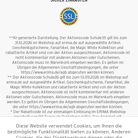
**KI-generierte Darstellung. Der Aktionscode Schule35 gilt bis zum
31.12.2026 im Webshop auf erima.de auf ausgewählte Artikel.
Geschenkgutscheine, Fanartikel, die Magic White Kollektion und
rabattierte Artikel sind von der Aktion ausgeschlossen. Aktionscode ist
nicht kombinierbar mit anderen Aktionen oder Gutscheinen.
Aktionscode muss im Warenkorb eingeben werden. Es gelten im
Übrigen die Allgemeinen Geschäftsbedingungen, die unter
https://www.erima.de/agb abgerufen werden können.
** Der Aktionscode Schule26 gilt bis zum 13.09.2026 im Webshop auf
erima.de auf ausgewählte Artikel. Geschenkgutscheine, Fanartikel, die
Magic White Kollektion und rabattierte Artikel sind von der Aktion
ausgeschlossen. Aktionscode ist nicht kombinierbar mit anderen
Aktionen oder Gutscheinen. Aktionscode muss im Warenkorb eingeben
werden. Es gelten im Übrigen die Allgemeinen Geschäftsbedingungen,
die unter https://www.erima.de/agb abgerufen werden können.
* Der Rabattcode ist zur einmaligen Einlösung im ERIMA Webshop
innerhalb von 90 Tagen ab Zustellung gültig. Das Angebot gilt
ausschließlich für Erstanmeldungen zum Newsletter. Reduzierte Ware
Diese Website verwendet Cookies, um Ihnen die
sowie Geschenkgutscheine sind vom Rabatt ausgeschlossen. Der
bestmögliche Funktionalität bieten zu können. Anderen
Rabattcode ist nicht mit anderen Aktionen oder Gutscheinen
kombinierbar. Der Mindestbestellwert beträgt 50 €
Cookies, die der Direktwerbung dienen oder die