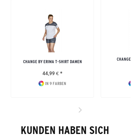
CHANGE BY 
CHANGE BY ERIMA T-SHIRT DAMEN
H
44,99 € *
49
IN 9 FARBEN
I
KUNDEN HABEN SICH