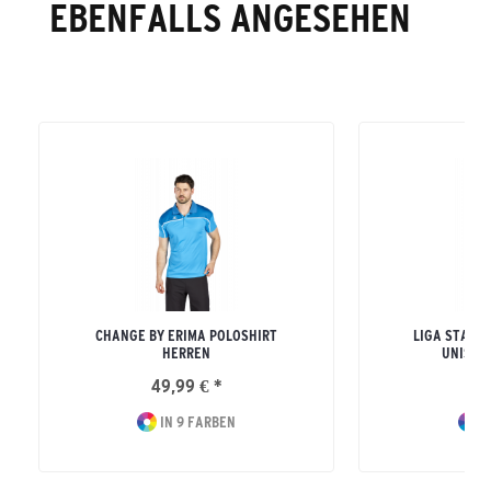
EBENFALLS ANGESEHEN
CHANGE BY ERIMA POLOSHIRT
LIGA STAR T
HERREN
UNISEX
49,99 € *
26
IN 9 FARBEN
I