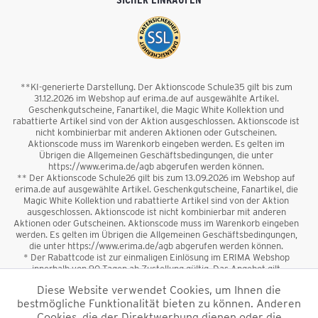
**KI-generierte Darstellung. Der Aktionscode Schule35 gilt bis zum
31.12.2026 im Webshop auf erima.de auf ausgewählte Artikel.
Geschenkgutscheine, Fanartikel, die Magic White Kollektion und
rabattierte Artikel sind von der Aktion ausgeschlossen. Aktionscode ist
nicht kombinierbar mit anderen Aktionen oder Gutscheinen.
Aktionscode muss im Warenkorb eingeben werden. Es gelten im
Übrigen die Allgemeinen Geschäftsbedingungen, die unter
https://www.erima.de/agb abgerufen werden können.
** Der Aktionscode Schule26 gilt bis zum 13.09.2026 im Webshop auf
erima.de auf ausgewählte Artikel. Geschenkgutscheine, Fanartikel, die
Magic White Kollektion und rabattierte Artikel sind von der Aktion
ausgeschlossen. Aktionscode ist nicht kombinierbar mit anderen
Aktionen oder Gutscheinen. Aktionscode muss im Warenkorb eingeben
werden. Es gelten im Übrigen die Allgemeinen Geschäftsbedingungen,
die unter https://www.erima.de/agb abgerufen werden können.
* Der Rabattcode ist zur einmaligen Einlösung im ERIMA Webshop
innerhalb von 90 Tagen ab Zustellung gültig. Das Angebot gilt
ausschließlich für Erstanmeldungen zum Newsletter. Reduzierte Ware
Diese Website verwendet Cookies, um Ihnen die
sowie Geschenkgutscheine sind vom Rabatt ausgeschlossen. Der
bestmögliche Funktionalität bieten zu können. Anderen
Rabattcode ist nicht mit anderen Aktionen oder Gutscheinen
kombinierbar. Der Mindestbestellwert beträgt 50 €
Cookies, die der Direktwerbung dienen oder die