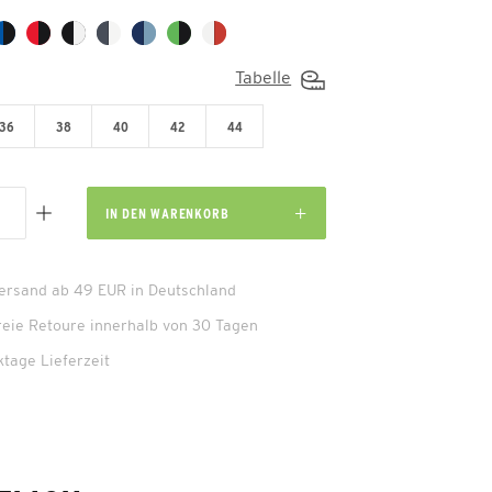
Tabelle
36
38
40
42
44
IN DEN
WARENKORB
Versand ab 49 EUR in Deutschland
reie Retoure innerhalb von 30 Tagen
ktage Lieferzeit