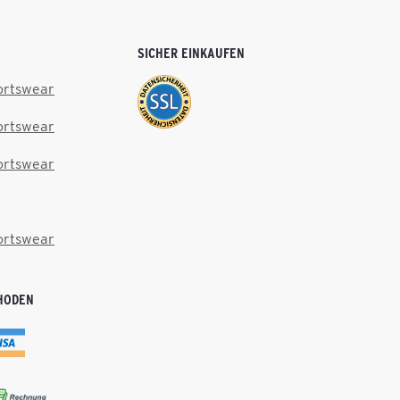
SICHER EINKAUFEN
ortswear
ortswear
ortswear
ortswear
HODEN