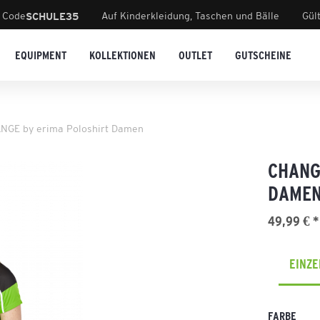
 Code
Auf Kinderkleidung, Taschen und Bälle
Gül
SCHULE35
EQUIPMENT
KOLLEKTIONEN
OUTLET
GUTSCHEINE
NGE by erima Poloshirt Damen
CHANG
DAME
49,99 € *
EINZ
FARBE