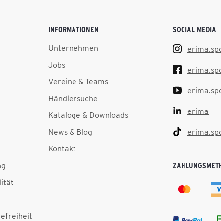
INFORMATIONEN
SOCIAL MEDIA
Unternehmen
erima.sp
Jobs
erima.sp
Vereine & Teams
erima.sp
Händlersuche
erima
Kataloge & Downloads
News & Blog
erima.sp
Kontakt
ng
ZAHLUNGSMET
lität
efreiheit