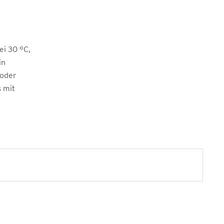
i 30 °C,
in
 oder
s mit