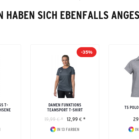
 HABEN SICH EBENFALLS ANGE
-35%
GS T-
DAMEN FUNKTIONS
TS POLO
CHSENE
TEAMSPORT T-SHIRT
19,99 € *
12,99 € *
29
N
IN 13 FARBEN
IN