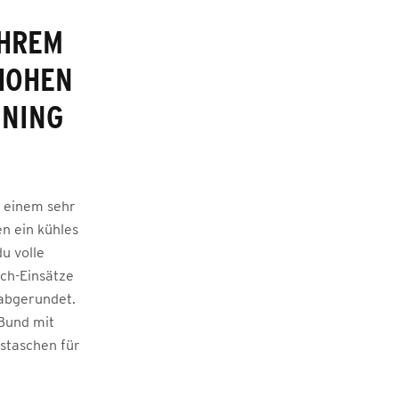
IHREM
HOHEN
INING
s einem sehr
en ein kühles
u volle
tch-Einsätze
 abgerundet.
 Bund mit
sstaschen für