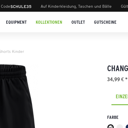
 Code
Auf Kinderkleidung, Taschen und Bälle
Gül
SCHULE35
EQUIPMENT
KOLLEKTIONEN
OUTLET
GUTSCHEINE
horts Kinder
CHANG
34,99 € *
EINZ
FARBE