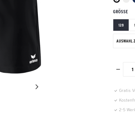
GRÖSSE
128
AUSWAHL 
Gratis 
Kostenf
2-5 Wer