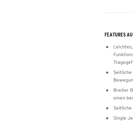
FEATURES AU
Leichtes,
Funktions
Tragegef
Seitliche
Bewegung
Breiter 
einen be
Seitlich
Single J