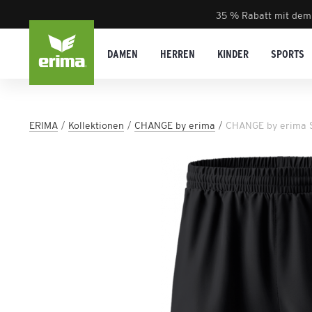
35 % Rabatt mit dem
DAMEN
HERREN
KINDER
SPORTS
ERIMA
Kollektionen
CHANGE by erima
CHANGE by erima S