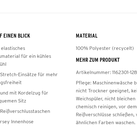
F EINEN BLICK
MATERIAL
 elastisches
100% Polyester (recycelt)
material für ein kühles
MEHR ZUM PRODUKT
ühl
Artikelnummer:
1162301-128
 Stretch-Einsätze für mehr
sfreiheit
Pflege:
Maschinenwäsche be
nicht Trockner geeignet, ke
Bund mit Kordelzug für
Weichspüler, nicht bleichen
quemen Sitz
chemisch reinigen, vor de
e Reißverschlusstaschen
Reißverschlüsse schließen, 
ersey Innenhose
ähnlichen Farben waschen.