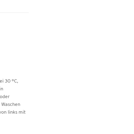
i 30 °C,
in
 oder
m Waschen
von links mit