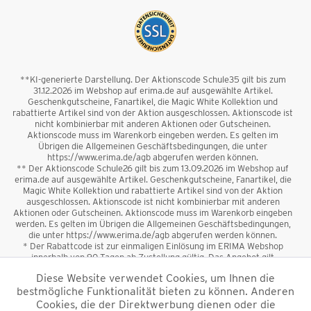
**KI-generierte Darstellung. Der Aktionscode Schule35 gilt bis zum
31.12.2026 im Webshop auf erima.de auf ausgewählte Artikel.
Geschenkgutscheine, Fanartikel, die Magic White Kollektion und
rabattierte Artikel sind von der Aktion ausgeschlossen. Aktionscode ist
nicht kombinierbar mit anderen Aktionen oder Gutscheinen.
Aktionscode muss im Warenkorb eingeben werden. Es gelten im
Übrigen die Allgemeinen Geschäftsbedingungen, die unter
https://www.erima.de/agb abgerufen werden können.
** Der Aktionscode Schule26 gilt bis zum 13.09.2026 im Webshop auf
erima.de auf ausgewählte Artikel. Geschenkgutscheine, Fanartikel, die
Magic White Kollektion und rabattierte Artikel sind von der Aktion
ausgeschlossen. Aktionscode ist nicht kombinierbar mit anderen
Aktionen oder Gutscheinen. Aktionscode muss im Warenkorb eingeben
werden. Es gelten im Übrigen die Allgemeinen Geschäftsbedingungen,
die unter https://www.erima.de/agb abgerufen werden können.
* Der Rabattcode ist zur einmaligen Einlösung im ERIMA Webshop
innerhalb von 90 Tagen ab Zustellung gültig. Das Angebot gilt
ausschließlich für Erstanmeldungen zum Newsletter. Reduzierte Ware
Diese Website verwendet Cookies, um Ihnen die
sowie Geschenkgutscheine sind vom Rabatt ausgeschlossen. Der
bestmögliche Funktionalität bieten zu können. Anderen
Rabattcode ist nicht mit anderen Aktionen oder Gutscheinen
kombinierbar. Der Mindestbestellwert beträgt 50 €
Cookies, die der Direktwerbung dienen oder die