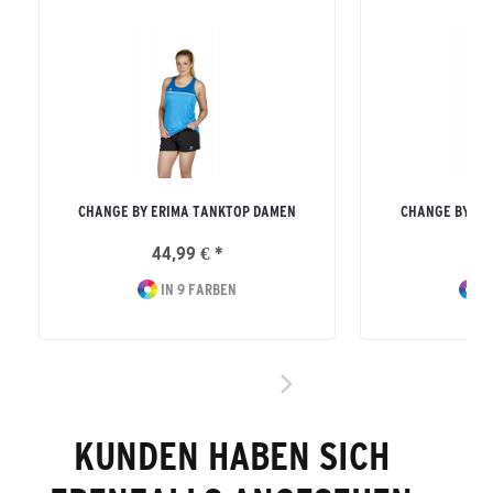
CHANGE BY ERIMA TANKTOP DAMEN
CHANGE BY ER
44,99 € *
44
IN 9 FARBEN
I
KUNDEN HABEN SICH