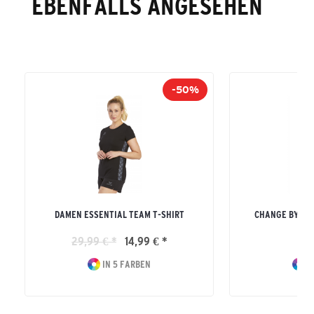
EBENFALLS ANGESEHEN
-50%
DAMEN ESSENTIAL TEAM T-SHIRT
CHANGE BY ER
29,99 € *
14,99 € *
44
IN 5 FARBEN
I