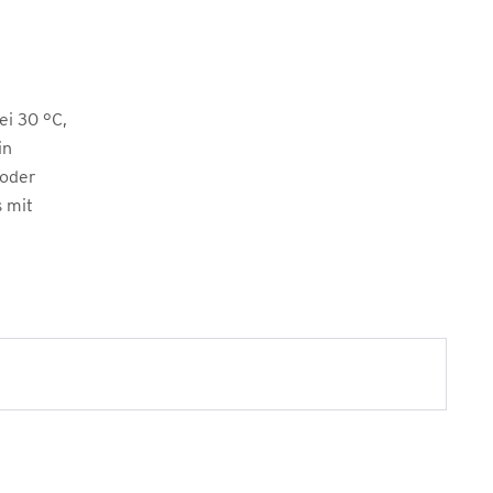
i 30 °C,
in
 oder
s mit