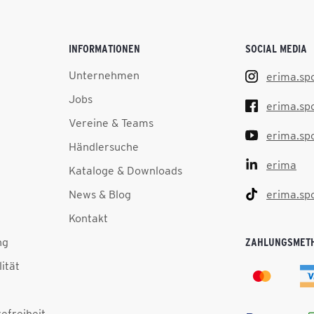
INFORMATIONEN
SOCIAL MEDIA
Unternehmen
erima.sp
Jobs
erima.sp
Vereine & Teams
erima.sp
Händlersuche
erima
Kataloge & Downloads
News & Blog
erima.sp
Kontakt
ng
ZAHLUNGSMET
lität
efreiheit