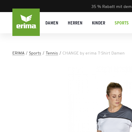
35 % Rabatt mit dem
DAMEN
HERREN
KINDER
SPORTS
ERIMA
Sports
Tennis
CHANGE by erima T-Shirt Damen