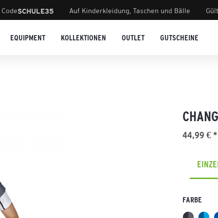
 Code
Auf Kinderkleidung, Taschen und Bälle
Gül
SCHULE35
EQUIPMENT
KOLLEKTIONEN
OUTLET
GUTSCHEINE
CHANG
44,99 € *
EINZ
FARBE