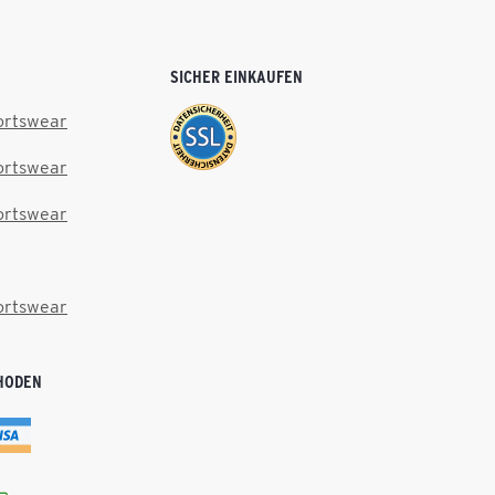
SICHER EINKAUFEN
ortswear
ortswear
ortswear
ortswear
HODEN