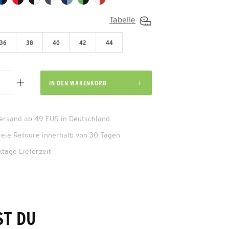
Tabelle
36
38
40
42
44
IN DEN
WARENKORB
Versand ab 49 EUR in Deutschland
reie Retoure innerhalb von 30 Tagen
ktage Lieferzeit
ST DU