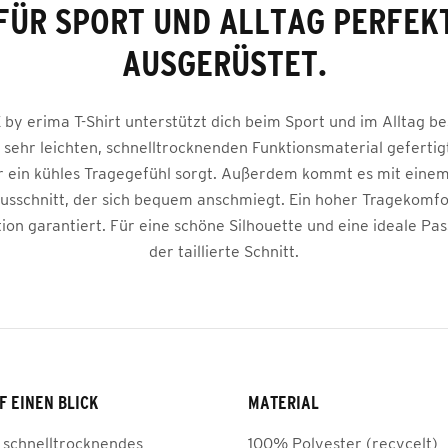
FÜR SPORT UND ALLTAG PERFEK
AUSGERÜSTET.
y erima T-Shirt unterstützt dich beim Sport und im Alltag be
 sehr leichten, schnelltrocknenden Funktionsmaterial gefertigt
ür ein kühles Tragegefühl sorgt. Außerdem kommt es mit einem
sschnitt, der sich bequem anschmiegt. Ein hoher Tragekomfort
tion garantiert. Für eine schöne Silhouette und eine ideale Pa
der taillierte Schnitt.
F EINEN BLICK
MATERIAL
, schnelltrocknendes
100% Polyester (recycelt)