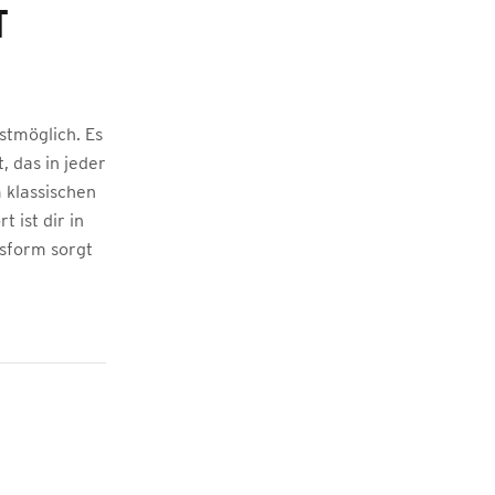
T
stmöglich. Es
, das in jeder
 klassischen
 ist dir in
ssform sorgt