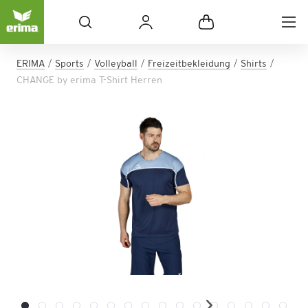
ERIMA
Sports
Volleyball
Freizeitbekleidung
Shirts
CHANGE by erima T-Shirt Herren