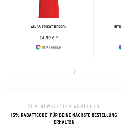
WINGS TRIKOT HERREN
INTRO T
24,99 € *
17
IN 9 FARBEN
IN
ZUM NEWSLETTER ANMELDEN
15% RABATTCODE
¹
FÜR DEINE NÄCHSTE BESTELLUNG
ERHALTEN