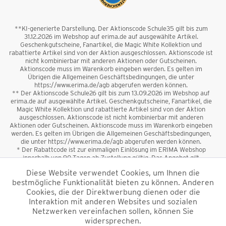
**KI-generierte Darstellung. Der Aktionscode Schule35 gilt bis zum
31.12.2026 im Webshop auf erima.de auf ausgewählte Artikel.
Geschenkgutscheine, Fanartikel, die Magic White Kollektion und
rabattierte Artikel sind von der Aktion ausgeschlossen. Aktionscode ist
nicht kombinierbar mit anderen Aktionen oder Gutscheinen.
Aktionscode muss im Warenkorb eingeben werden. Es gelten im
Übrigen die Allgemeinen Geschäftsbedingungen, die unter
https://www.erima.de/agb abgerufen werden können.
** Der Aktionscode Schule26 gilt bis zum 13.09.2026 im Webshop auf
erima.de auf ausgewählte Artikel. Geschenkgutscheine, Fanartikel, die
Magic White Kollektion und rabattierte Artikel sind von der Aktion
ausgeschlossen. Aktionscode ist nicht kombinierbar mit anderen
Aktionen oder Gutscheinen. Aktionscode muss im Warenkorb eingeben
werden. Es gelten im Übrigen die Allgemeinen Geschäftsbedingungen,
die unter https://www.erima.de/agb abgerufen werden können.
* Der Rabattcode ist zur einmaligen Einlösung im ERIMA Webshop
innerhalb von 90 Tagen ab Zustellung gültig. Das Angebot gilt
ausschließlich für Erstanmeldungen zum Newsletter. Reduzierte Ware
Diese Website verwendet Cookies, um Ihnen die
sowie Geschenkgutscheine sind vom Rabatt ausgeschlossen. Der
bestmögliche Funktionalität bieten zu können. Anderen
Rabattcode ist nicht mit anderen Aktionen oder Gutscheinen
kombinierbar. Der Mindestbestellwert beträgt 50 €
Cookies, die der Direktwerbung dienen oder die
*
Interaktion mit anderen Websites und sozialen
Netzwerken vereinfachen sollen, können Sie
*Alle Preise verstehen sich inkl. Mehrwertsteuer und zzgl.
widersprechen.
Versandkosten
und ggf. Nachnahmegebühren, wenn nicht anders