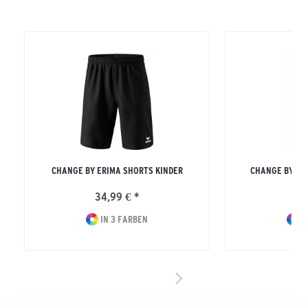
CHANGE BY ERIMA SHORTS KINDER
CHANGE BY ER
34,99 € *
44
IN 3 FARBEN
I