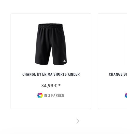
CHANGE BY ERIMA SHORTS KINDER
CHANGE BY ER
34,99 € *
44
IN 3 FARBEN
I