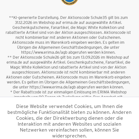
**KI-generierte Darstellung. Der Aktionscode Schule35 gilt bis zum
31.12.2026 im Webshop auf erima.de auf ausgewählte Artikel.
Geschenkgutscheine, Fanartikel, die Magic White Kollektion und
rabattierte Artikel sind von der Aktion ausgeschlossen. Aktionscode ist
nicht kombinierbar mit anderen Aktionen oder Gutscheinen.
Aktionscode muss im Warenkorb eingeben werden. Es gelten im
Übrigen die Allgemeinen Geschäftsbedingungen, die unter
https://www.erima.de/agb abgerufen werden können.
** Der Aktionscode Schule26 gilt bis zum 13.09.2026 im Webshop auf
erima.de auf ausgewählte Artikel. Geschenkgutscheine, Fanartikel, die
Magic White Kollektion und rabattierte Artikel sind von der Aktion
ausgeschlossen. Aktionscode ist nicht kombinierbar mit anderen
Aktionen oder Gutscheinen. Aktionscode muss im Warenkorb eingeben
werden. Es gelten im Übrigen die Allgemeinen Geschäftsbedingungen,
die unter https://www.erima.de/agb abgerufen werden können.
* Der Rabattcode ist zur einmaligen Einlösung im ERIMA Webshop
innerhalb von 90 Tagen ab Zustellung gültig. Das Angebot gilt
ausschließlich für Erstanmeldungen zum Newsletter. Reduzierte Ware
Diese Website verwendet Cookies, um Ihnen die
sowie Geschenkgutscheine sind vom Rabatt ausgeschlossen. Der
bestmögliche Funktionalität bieten zu können. Anderen
Rabattcode ist nicht mit anderen Aktionen oder Gutscheinen
kombinierbar. Der Mindestbestellwert beträgt 50 €
Cookies, die der Direktwerbung dienen oder die
*
Interaktion mit anderen Websites und sozialen
Netzwerken vereinfachen sollen, können Sie
*Alle Preise verstehen sich inkl. Mehrwertsteuer und zzgl.
widersprechen.
Versandkosten
und ggf. Nachnahmegebühren, wenn nicht anders