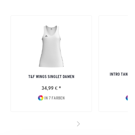
INTRO TANK T
T&F WINGS SINGLET DAMEN
ERW
34,99 € *
19
IN 7 FARBEN
I