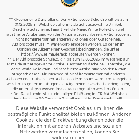
**KI-generierte Darstellung. Der Aktionscode Schule35 gilt bis zum
31.12.2026 im Webshop auf erima.de auf ausgewählte Artikel.
Geschenkgutscheine, Fanartikel, die Magic White Kollektion und
rabattierte Artikel sind von der Aktion ausgeschlossen. Aktionscode ist
nicht kombinierbar mit anderen Aktionen oder Gutscheinen.
Aktionscode muss im Warenkorb eingeben werden. Es gelten im
Übrigen die Allgemeinen Geschäftsbedingungen, die unter
https://www.erima.de/agb abgerufen werden können.
** Der Aktionscode Schule26 gilt bis zum 13.09.2026 im Webshop auf
erima.de auf ausgewählte Artikel. Geschenkgutscheine, Fanartikel, die
Magic White Kollektion und rabattierte Artikel sind von der Aktion
ausgeschlossen. Aktionscode ist nicht kombinierbar mit anderen
Aktionen oder Gutscheinen. Aktionscode muss im Warenkorb eingeben
werden. Es gelten im Übrigen die Allgemeinen Geschäftsbedingungen,
die unter https://www.erima.de/agb abgerufen werden können.
* Der Rabattcode ist zur einmaligen Einlösung im ERIMA Webshop
innerhalb von 90 Tagen ab Zustellung gültig. Das Angebot gilt
ausschließlich für Erstanmeldungen zum Newsletter. Reduzierte Ware
Diese Website verwendet Cookies, um Ihnen die
sowie Geschenkgutscheine sind vom Rabatt ausgeschlossen. Der
bestmögliche Funktionalität bieten zu können. Anderen
Rabattcode ist nicht mit anderen Aktionen oder Gutscheinen
kombinierbar. Der Mindestbestellwert beträgt 50 €
Cookies, die der Direktwerbung dienen oder die
*
Interaktion mit anderen Websites und sozialen
Netzwerken vereinfachen sollen, können Sie
*Alle Preise verstehen sich inkl. Mehrwertsteuer und zzgl.
widersprechen.
Versandkosten
und ggf. Nachnahmegebühren, wenn nicht anders