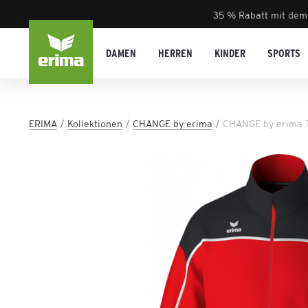
35 % Rabatt mit dem
DAMEN
HERREN
KINDER
SPORTS
ERIMA
Kollektionen
CHANGE by erima
CHANGE by erima T