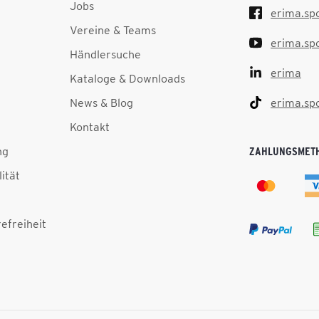
Jobs
erima.sp
Vereine & Teams
erima.sp
Händlersuche
erima
Kataloge & Downloads
News & Blog
erima.sp
Kontakt
ng
ZAHLUNGSMET
lität
efreiheit