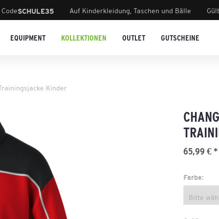
 Code
Auf Kinderkleidung, Taschen und Bälle
Gül
SCHULE35
EQUIPMENT
KOLLEKTIONEN
OUTLET
GUTSCHEINE
rainingsjacke Kinder
CHANG
TRAIN
65,99 € *
Farbe: