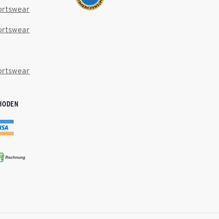
ortswear
ortswear
ortswear
HODEN