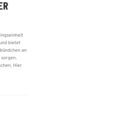
ER
ingseinheit
und bietet
ppbündchen an
 sorgen.
schen. Hier