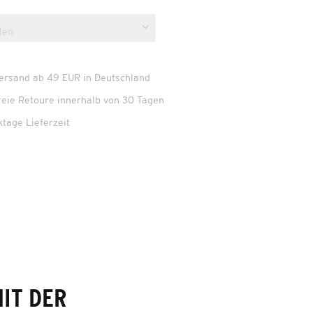
Versand ab 49 EUR in Deutschland
reie Retoure innerhalb von 30 Tagen
ktage Lieferzeit
IT DER