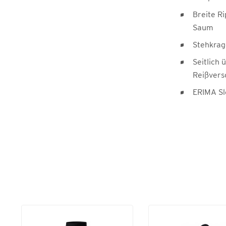
Breite R
Saum
Stehkra
Seitlich
Reißvers
ERIMA Sl