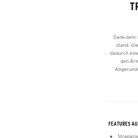
T
Dank dem s
stand. Gl
dadurch eine
den Ärm
Abgerundet
FEATURES AU
Strapazi