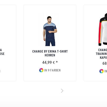
MA
CHANG
CHANGE BY ERIMA T-SHIRT
OSE
TRAININ
HERREN
KAPU
44,99 € *
68
IN 9 FARBEN
N
IN