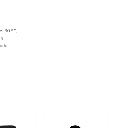
i 30 °C,
in
 oder