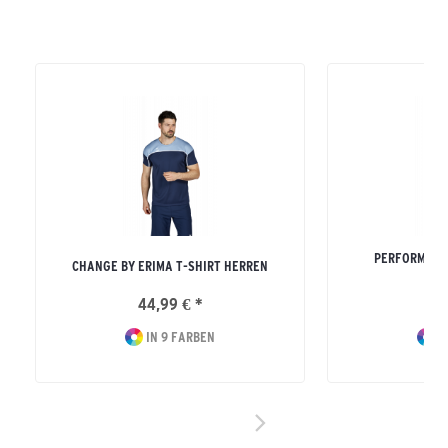
PERFORMANC
CHANGE BY ERIMA T-SHIRT HERREN
H
44,99 € *
54
IN 9 FARBEN
I