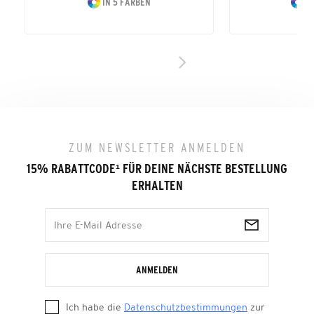
IN 5 FARBEN
IN
ZUM NEWSLETTER ANMELDEN
15% RABATTCODE
¹
FÜR DEINE NÄCHSTE BESTELLUNG
ERHALTEN
ANMELDEN
Ich habe die
Datenschutzbestimmungen
zur