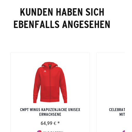
KUNDEN HABEN SICH
EBENFALLS ANGESEHEN
CMPT WINGS KAPUZENJACKE UNISEX
CELEBRATE 1
ERWACHSENE
MIT KA
64,99 € *
64