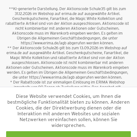
**KI-generierte Darstellung. Der Aktionscode Schule35 gilt bis zum
31.12.2026 im Webshop auf erima.de auf ausgewählte Artikel.
Geschenkgutscheine, Fanartikel, die Magic White Kollektion und
rabattierte Artikel sind von der Aktion ausgeschlossen. Aktionscode ist
nicht kombinierbar mit anderen Aktionen oder Gutscheinen.
Aktionscode muss im Warenkorb eingeben werden. Es gelten im
Übrigen die Allgemeinen Geschäftsbedingungen, die unter
https://www.erima.de/agb abgerufen werden können.
** Der Aktionscode Schule26 gilt bis zum 13.09.2026 im Webshop auf
erima.de auf ausgewählte Artikel. Geschenkgutscheine, Fanartikel, die
Magic White Kollektion und rabattierte Artikel sind von der Aktion
ausgeschlossen. Aktionscode ist nicht kombinierbar mit anderen
Aktionen oder Gutscheinen. Aktionscode muss im Warenkorb eingeben
werden. Es gelten im Übrigen die Allgemeinen Geschäftsbedingungen,
die unter https://www.erima.de/agb abgerufen werden können.
* Der Rabattcode ist zur einmaligen Einlösung im ERIMA Webshop
innerhalb von 90 Tagen ab Zustellung gültig. Das Angebot gilt
ausschließlich für Erstanmeldungen zum Newsletter. Reduzierte Ware
Diese Website verwendet Cookies, um Ihnen die
sowie Geschenkgutscheine sind vom Rabatt ausgeschlossen. Der
bestmögliche Funktionalität bieten zu können. Anderen
Rabattcode ist nicht mit anderen Aktionen oder Gutscheinen
kombinierbar. Der Mindestbestellwert beträgt 50 €
Cookies, die der Direktwerbung dienen oder die
*
Interaktion mit anderen Websites und sozialen
Netzwerken vereinfachen sollen, können Sie
*Alle Preise verstehen sich inkl. Mehrwertsteuer und zzgl.
widersprechen.
Versandkosten
und ggf. Nachnahmegebühren, wenn nicht anders
beschrieben.