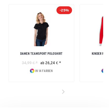
-25%
DAMEN TEAMSPORT POLOSHIRT
KINDER RETR
34,99 € *
ab 26,24 € *
21
IN 14 FARBEN
IN