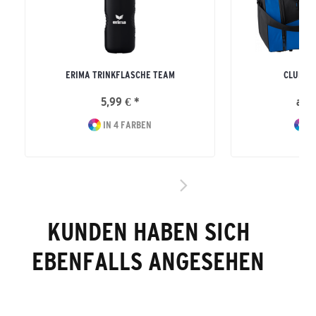
ERIMA TRINKFLASCHE TEAM
CLUB 5
5,99 € *
ab 2
IN 4 FARBEN
I
KUNDEN HABEN SICH
EBENFALLS ANGESEHEN