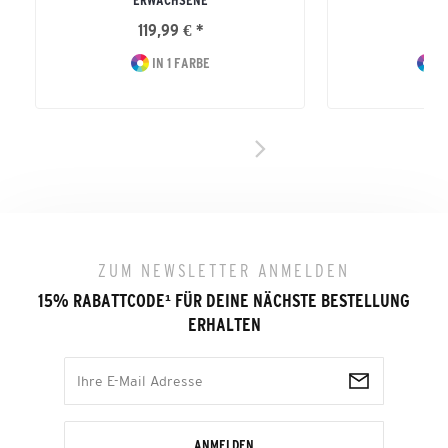
ERWACHSENE
119,99 € *
14
IN 1 FARBE
I
ZUM NEWSLETTER ANMELDEN
15% RABATTCODE
¹
FÜR DEINE NÄCHSTE BESTELLUNG
ERHALTEN
ANMELDEN