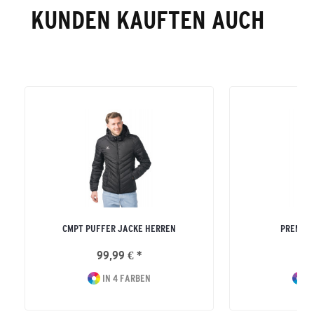
KUNDEN KAUFTEN AUCH
CMPT PUFFER JACKE HERREN
PREMIA
99,99 € *
14
IN 4 FARBEN
I