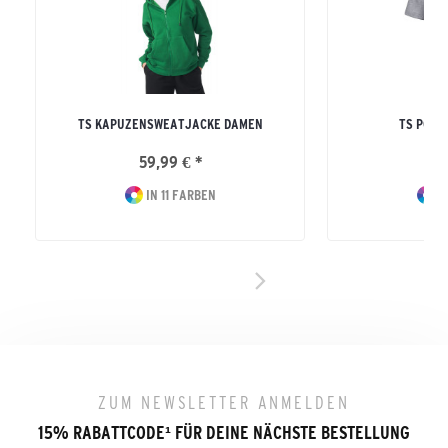
TS KAPUZENSWEATJACKE DAMEN
TS POLO
59,99 € *
29
IN 11 FARBEN
IN
ZUM NEWSLETTER ANMELDEN
15% RABATTCODE
¹
FÜR DEINE NÄCHSTE BESTELLUNG