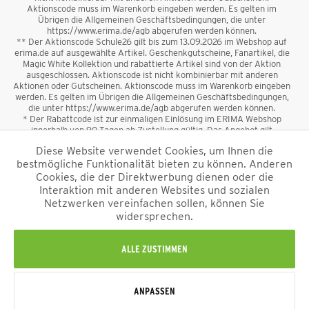
Aktionscode muss im Warenkorb eingeben werden. Es gelten im
Übrigen die Allgemeinen Geschäftsbedingungen, die unter
https://www.erima.de/agb abgerufen werden können.
** Der Aktionscode Schule26 gilt bis zum 13.09.2026 im Webshop auf
erima.de auf ausgewählte Artikel. Geschenkgutscheine, Fanartikel, die
Magic White Kollektion und rabattierte Artikel sind von der Aktion
ausgeschlossen. Aktionscode ist nicht kombinierbar mit anderen
Aktionen oder Gutscheinen. Aktionscode muss im Warenkorb eingeben
werden. Es gelten im Übrigen die Allgemeinen Geschäftsbedingungen,
die unter https://www.erima.de/agb abgerufen werden können.
* Der Rabattcode ist zur einmaligen Einlösung im ERIMA Webshop
innerhalb von 90 Tagen ab Zustellung gültig. Das Angebot gilt
ausschließlich für Erstanmeldungen zum Newsletter. Reduzierte Ware
Diese Website verwendet Cookies, um Ihnen die
sowie Geschenkgutscheine sind vom Rabatt ausgeschlossen. Der
bestmögliche Funktionalität bieten zu können. Anderen
Rabattcode ist nicht mit anderen Aktionen oder Gutscheinen
kombinierbar. Der Mindestbestellwert beträgt 50 €
Cookies, die der Direktwerbung dienen oder die
*
Interaktion mit anderen Websites und sozialen
Netzwerken vereinfachen sollen, können Sie
*Alle Preise verstehen sich inkl. Mehrwertsteuer und zzgl.
widersprechen.
Versandkosten
und ggf. Nachnahmegebühren, wenn nicht anders
beschrieben.
Impressum
AGB
Datenschutzinformation
Alle Rechte vorbehalten © 2026