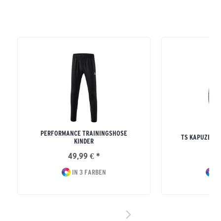
PERFORMANCE TRAININGSHOSE
TS KAPUZENS
KINDER
49,99 € *
59
IN 3 FARBEN
IN