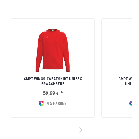
CMPT WINGS SWEATSHIRT UNISEX
CMPT WING
ERWACHSENE
UNISEX
59,99 € *
59
IN 5 FARBEN
I