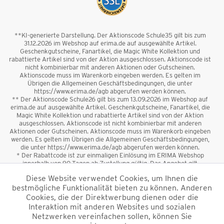
**KI-generierte Darstellung. Der Aktionscode Schule35 gilt bis zum
31.12.2026 im Webshop auf erima.de auf ausgewählte Artikel.
Geschenkgutscheine, Fanartikel, die Magic White Kollektion und
rabattierte Artikel sind von der Aktion ausgeschlossen. Aktionscode ist
nicht kombinierbar mit anderen Aktionen oder Gutscheinen.
Aktionscode muss im Warenkorb eingeben werden. Es gelten im
Übrigen die Allgemeinen Geschäftsbedingungen, die unter
https://www.erima.de/agb abgerufen werden können.
** Der Aktionscode Schule26 gilt bis zum 13.09.2026 im Webshop auf
erima.de auf ausgewählte Artikel. Geschenkgutscheine, Fanartikel, die
Magic White Kollektion und rabattierte Artikel sind von der Aktion
ausgeschlossen. Aktionscode ist nicht kombinierbar mit anderen
Aktionen oder Gutscheinen. Aktionscode muss im Warenkorb eingeben
werden. Es gelten im Übrigen die Allgemeinen Geschäftsbedingungen,
die unter https://www.erima.de/agb abgerufen werden können.
* Der Rabattcode ist zur einmaligen Einlösung im ERIMA Webshop
innerhalb von 90 Tagen ab Zustellung gültig. Das Angebot gilt
ausschließlich für Erstanmeldungen zum Newsletter. Reduzierte Ware
Diese Website verwendet Cookies, um Ihnen die
sowie Geschenkgutscheine sind vom Rabatt ausgeschlossen. Der
bestmögliche Funktionalität bieten zu können. Anderen
Rabattcode ist nicht mit anderen Aktionen oder Gutscheinen
kombinierbar. Der Mindestbestellwert beträgt 50 €
Cookies, die der Direktwerbung dienen oder die
*
Interaktion mit anderen Websites und sozialen
Netzwerken vereinfachen sollen, können Sie
*Alle Preise verstehen sich inkl. Mehrwertsteuer und zzgl.