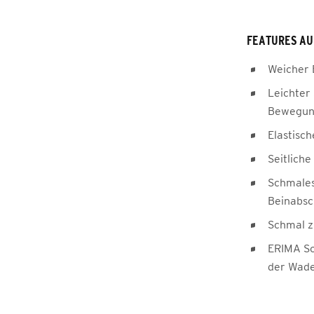
FEATURES AU
Weicher
Leichter 
Bewegung
Elastisc
Seitlich
Schmales
Beinabsc
Schmal z
ERIMA Sc
der Wad