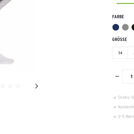
FARBE
GRÖSSE
34
Gratis 
Kostenf
2-5 Wer