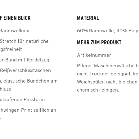
F EINEN BLICK
MATERIAL
 Baumwollmix
60% Baumwolle, 40% Poly
Stretch für natürliche
MEHR ZUM PRODUKT
sfreiheit
Artikelnummer:
her Bund mit Kordelzug
Pflege:
Maschinenwäsche be
e Reißverschlusstaschen
nicht Trockner geeignet, ke
, elastische Bündchen am
Weichspüler, nicht bleichen
hluss
chemisch reinigen.
ulaufende Passform
hwingen-Print seitlich an
e