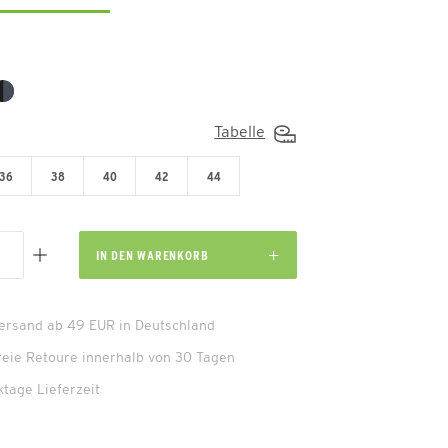
Tabelle
36
38
40
42
44
IN DEN
WARENKORB
Versand ab 49 EUR in Deutschland
reie Retoure innerhalb von 30 Tagen
ktage Lieferzeit