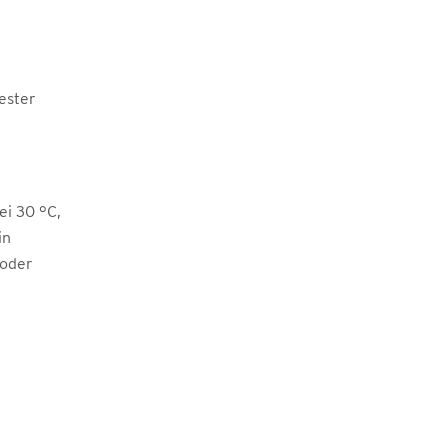
ester
i 30 °C,
in
 oder