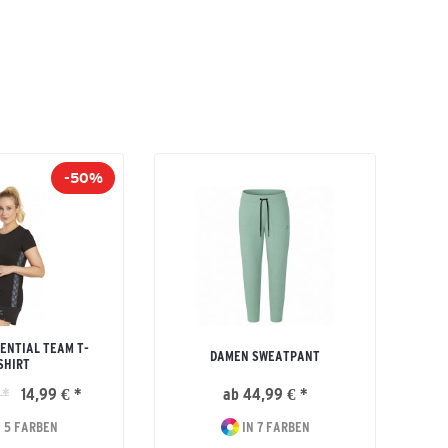
-50%
ENTIAL TEAM T-
DAMEN SWEATPANT
SHIRT
 *
14,99 € *
ab 44,99 € *
 5 FARBEN
IN 7 FARBEN