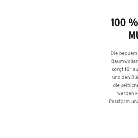
100 %
M
Die bequeme
Baumwollant
sorgt für a
und den Bün
die seitlic
werden k
Passform und