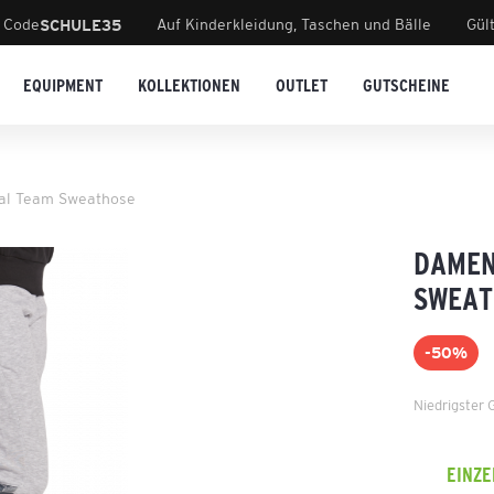
 Code
Auf Kinderkleidung, Taschen und Bälle
Gül
SCHULE35
EQUIPMENT
KOLLEKTIONEN
OUTLET
GUTSCHEINE
al Team Sweathose
DAMEN
SWEAT
-50%
Niedrigster 
EINZ