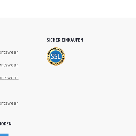
SICHER EINKAUFEN
ortswear
ortswear
ortswear
ortswear
HODEN