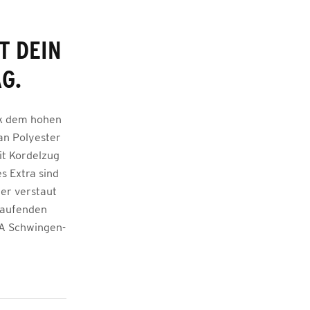
T DEIN
G.
nk dem hohen
an Polyester
it Kordelzug
s Extra sind
her verstaut
laufenden
MA Schwingen-