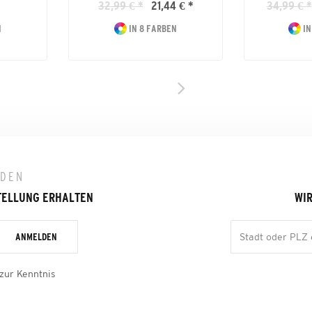
32,99 € *
21,44 € *
34,99 € *
N
IN 8 FARBEN
IN
LDEN
TELLUNG ERHALTEN
WIR
ANMELDEN
zur Kenntnis