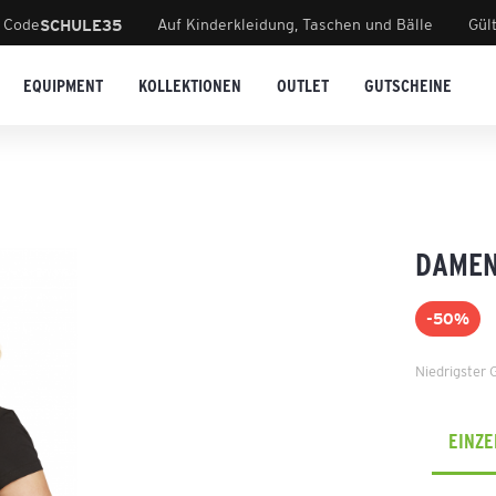
 Code
Auf Kinderkleidung, Taschen und Bälle
Gül
SCHULE35
EQUIPMENT
KOLLEKTIONEN
OUTLET
GUTSCHEINE
DAMEN
-50%
Niedrigster 
EINZ