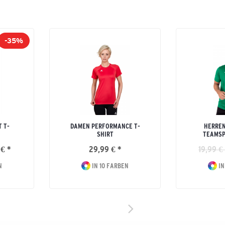
-35%
 T-
DAMEN PERFORMANCE T-
HERREN
SHIRT
TEAMSP
 € *
29,99 € *
19,99 €
N
IN 10 FARBEN
IN