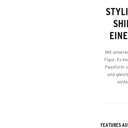
STYL
SHI
EINE
Mit unserem
Figur. Es k
Passform s
und gleich
einfa
FEATURES AU