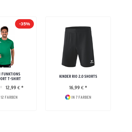
-35%
 FUNKTIONS
KINDER RIO 2.0 SHORTS
ORT T-SHIRT
 *
12,99 € *
16,99 € *
2
 12 FARBEN
IN 7 FARBEN