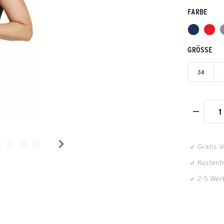
FARBE
GRÖSSE
34
Gratis 
Kostenf
2-5 Wer