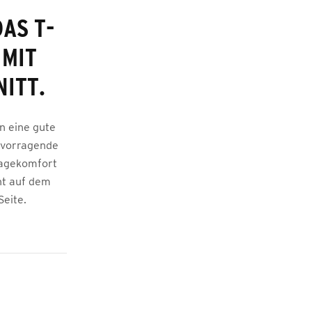
AS T-
 MIT
NITT.
on eine gute
ervorragende
ragekomfort
ght auf dem
Seite.