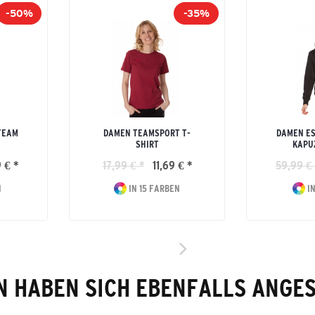
-50%
-35%
TEAM
DAMEN TEAMSPORT T-
DAMEN ES
SHIRT
KAPU
 € *
17,99 € *
11,69 € *
59,99 € 
N
IN 15 FARBEN
IN
 HABEN SICH EBENFALLS ANGE