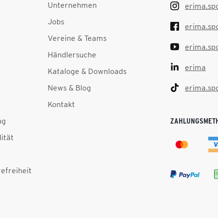
Unternehmen
erima.sp
Jobs
erima.sp
Vereine & Teams
erima.sp
Händlersuche
erima
Kataloge & Downloads
News & Blog
erima.sp
Kontakt
ng
ZAHLUNGSMET
lität
efreiheit