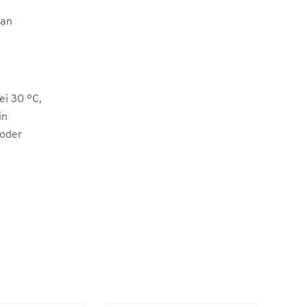
han
i 30 °C,
in
 oder