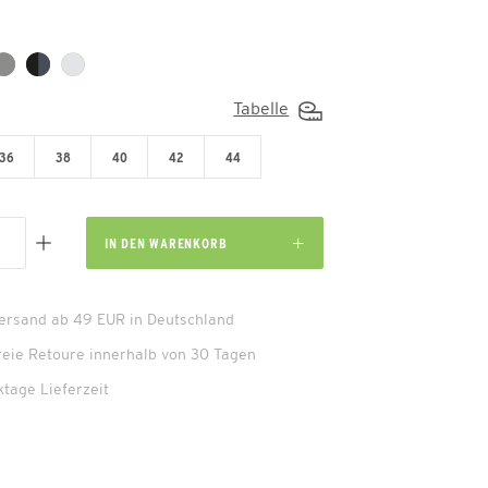
Tabelle
36
38
40
42
44
IN DEN
WARENKORB
Versand ab 49 EUR in Deutschland
reie Retoure innerhalb von 30 Tagen
ktage Lieferzeit