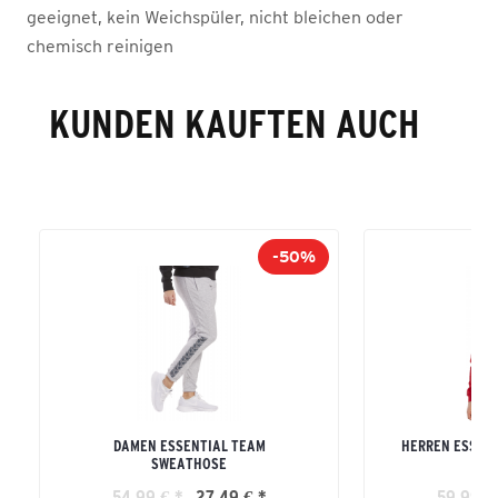
geeignet, kein Weichspüler, nicht bleichen oder
chemisch reinigen
KUNDEN KAUFTEN AUCH
-50%
DAMEN ESSENTIAL TEAM
HERREN ESSEN
SWEATHOSE
54,99 € *
27,49 € *
59,99 €