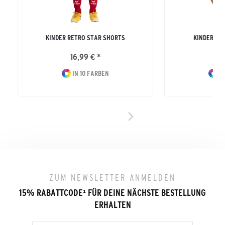
KINDER RETRO STAR SHORTS
KINDER RE
16,99 € *
16
IN 10 FARBEN
IN
ZUM NEWSLETTER ANMELDEN
15% RABATTCODE
¹
FÜR DEINE NÄCHSTE BESTELLUNG
ERHALTEN