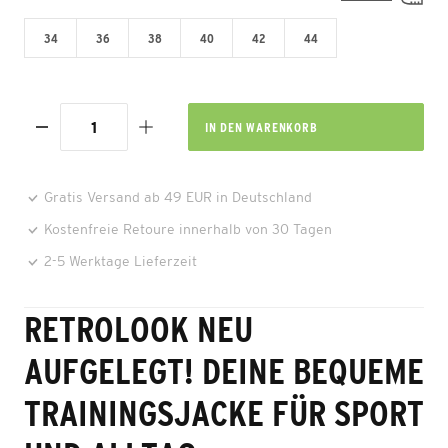
34
36
38
40
42
44
IN DEN
WARENKORB
Gratis Versand ab 49 EUR in Deutschland
Kostenfreie Retoure innerhalb von 30 Tagen
2-5 Werktage Lieferzeit
RETROLOOK NEU
AUFGELEGT! DEINE BEQUEME
TRAININGSJACKE FÜR SPORT