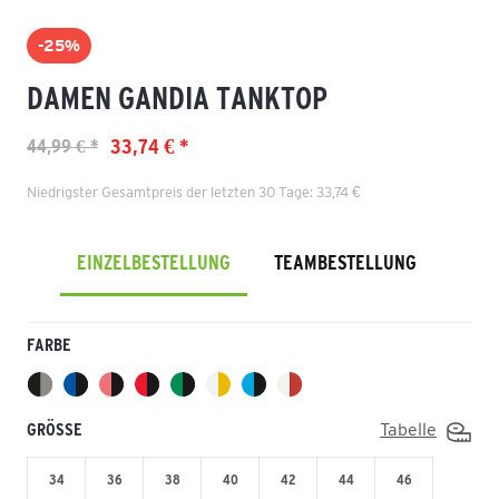
-25%
DAMEN GANDIA TANKTOP
33,74 € *
44,99 € *
Niedrigster Gesamtpreis der letzten 30 Tage: 33,74 €
EINZELBESTELLUNG
TEAMBESTELLUNG
FARBE
GRÖSSE
Tabelle
34
36
38
40
42
44
46