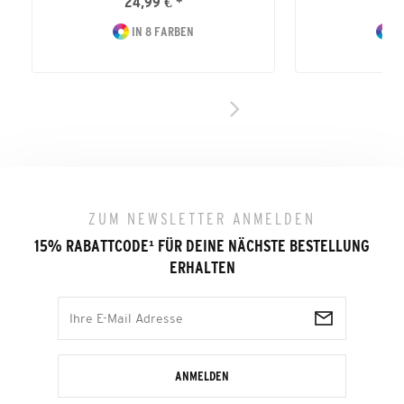
24,99 € *
39
IN 8 FARBEN
I
ZUM NEWSLETTER ANMELDEN
15% RABATTCODE
¹
FÜR DEINE NÄCHSTE BESTELLUNG
ERHALTEN
ANMELDEN