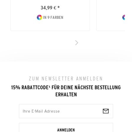
34,99 € *
44
IN 9 FARBEN
IN
ZUM NEWSLETTER ANMELDEN
15% RABATTCODE
¹
FÜR DEINE NÄCHSTE BESTELLUNG
ERHALTEN
ANMELDEN