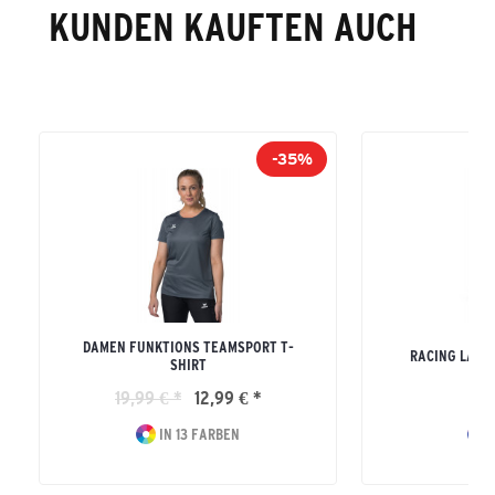
KUNDEN KAUFTEN AUCH
-35%
DAMEN FUNKTIONS TEAMSPORT T-
RACING LAUF
SHIRT
19,99 € *
12,99 € *
59
IN 13 FARBEN
I