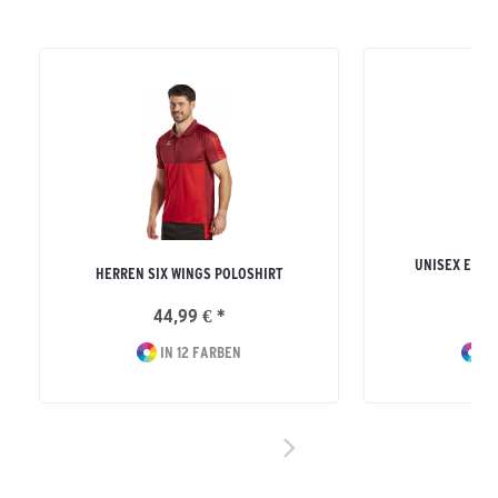
UNISEX ERWA
HERREN SIX WINGS POLOSHIRT
SWE
44,99 € *
49
IN 12 FARBEN
IN