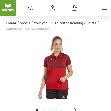
ERIMA
Sports
Volleyball
Freizeitbekleidung
Shirts
Damen SIX WINGS Poloshirt