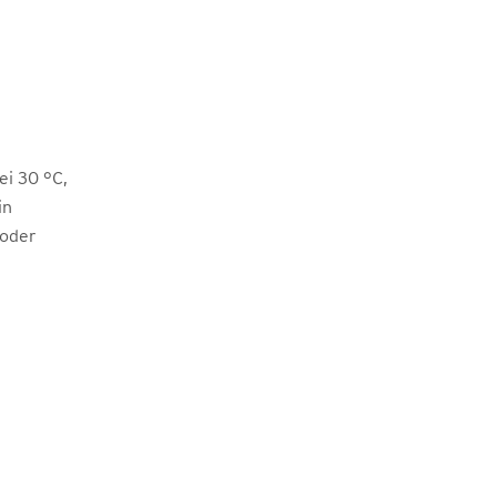
i 30 °C,
in
 oder