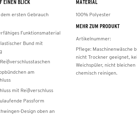
F EINEN BLICK
MATERIAL
 dem ersten Gebrauch
100% Polyester
MEHR ZUM PRODUKT
erfähiges Funktionsmaterial
Artikelnummer:
elastischer Bund mit
Pflege:
Maschinenwäsche be
g
nicht Trockner geeignet, ke
e Reißverschlusstaschen
Weichspüler, nicht bleichen
ippbündchen am
chemisch reinigen.
hluss
hluss mit Reißverschluss
ulaufende Passform
hwingen-Design oben an