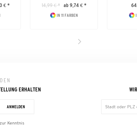
0 € *
14,99 € *
ab 9,74 € *
64
N
IN 11 FARBEN
I
LDEN
TELLUNG ERHALTEN
WIR
ANMELDEN
zur Kenntnis