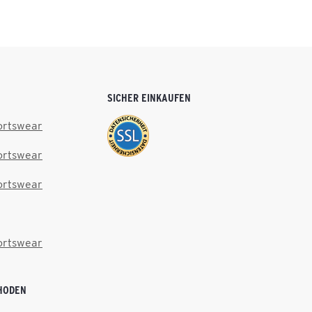
SICHER EINKAUFEN
ortswear
ortswear
ortswear
ortswear
HODEN