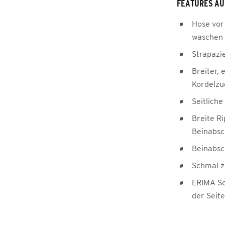
FEATURES AU
Hose vor
waschen
Strapazi
Breiter, 
Kordelzu
Seitlich
Breite R
Beinabsc
Beinabsc
Schmal z
ERIMA Sc
der Seite