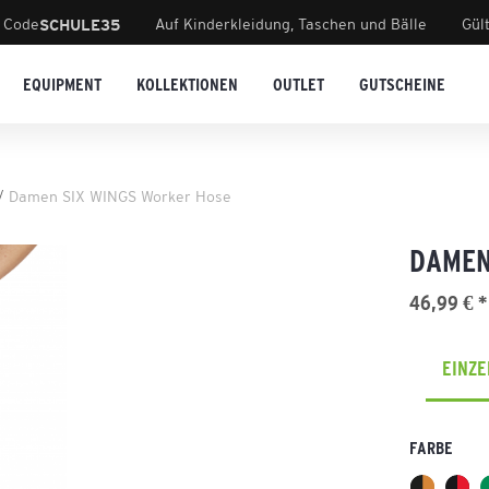
 Code
Auf Kinderkleidung, Taschen und Bälle
Gül
SCHULE35
EQUIPMENT
KOLLEKTIONEN
OUTLET
GUTSCHEINE
Damen SIX WINGS Worker Hose
DAMEN
46,99 € *
EINZ
FARBE