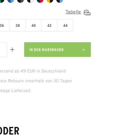
Tabelle
36
38
40
42
44
IN DEN
WARENKORB
Versand ab 49 EUR in Deutschland
reie Retoure innerhalb von 30 Tagen
ktage Lieferzeit
 ODER