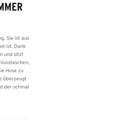
MER E
g. Sie ist aus
st ist. Dank
n und sitzt
chlusstaschen,
ie Hose zu
e überzeugt
nd der schmal