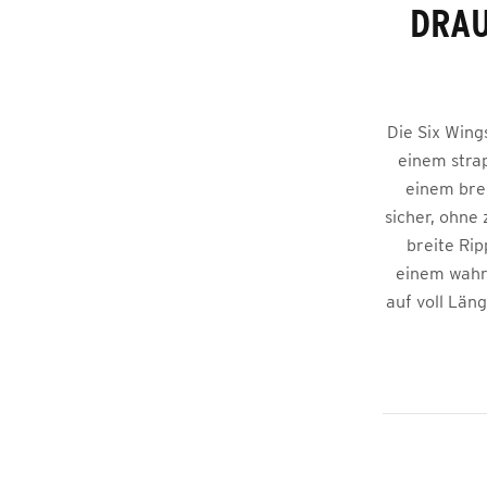
DRAU
Die Six Wings
einem strap
einem brei
sicher, ohne 
breite Ri
einem wahr
auf voll Län