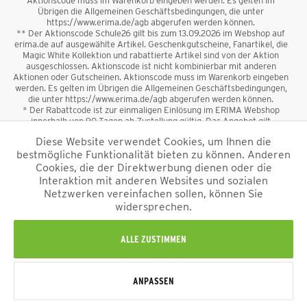
Aktionscode muss im Warenkorb eingeben werden. Es gelten im
Übrigen die Allgemeinen Geschäftsbedingungen, die unter
https://www.erima.de/agb abgerufen werden können.
** Der Aktionscode Schule26 gilt bis zum 13.09.2026 im Webshop auf
erima.de auf ausgewählte Artikel. Geschenkgutscheine, Fanartikel, die
Magic White Kollektion und rabattierte Artikel sind von der Aktion
ausgeschlossen. Aktionscode ist nicht kombinierbar mit anderen
Aktionen oder Gutscheinen. Aktionscode muss im Warenkorb eingeben
werden. Es gelten im Übrigen die Allgemeinen Geschäftsbedingungen,
die unter https://www.erima.de/agb abgerufen werden können.
* Der Rabattcode ist zur einmaligen Einlösung im ERIMA Webshop
innerhalb von 90 Tagen ab Zustellung gültig. Das Angebot gilt
ausschließlich für Erstanmeldungen zum Newsletter. Reduzierte Ware
Diese Website verwendet Cookies, um Ihnen die
sowie Geschenkgutscheine sind vom Rabatt ausgeschlossen. Der
bestmögliche Funktionalität bieten zu können. Anderen
Rabattcode ist nicht mit anderen Aktionen oder Gutscheinen
kombinierbar. Der Mindestbestellwert beträgt 50 €
Cookies, die der Direktwerbung dienen oder die
*
Interaktion mit anderen Websites und sozialen
Netzwerken vereinfachen sollen, können Sie
*Alle Preise verstehen sich inkl. Mehrwertsteuer und zzgl.
widersprechen.
Versandkosten
und ggf. Nachnahmegebühren, wenn nicht anders
beschrieben.
Impressum
AGB
Datenschutzinformation
Alle Rechte vorbehalten © 2026