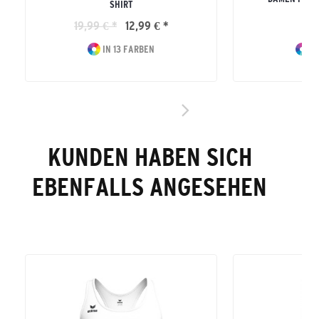
SHIRT
19,99 € *
12,99 € *
29
IN 13 FARBEN
IN
KUNDEN HABEN SICH
EBENFALLS ANGESEHEN