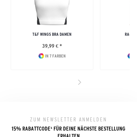
T&F WINGS BRA DAMEN
RACIN
39,99 € *
39
IN 7 FARBEN
I
ZUM NEWSLETTER ANMELDEN
15% RABATTCODE
¹
FÜR DEINE NÄCHSTE BESTELLUNG
ERHALTEN