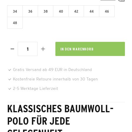
34
36
38
40
42
44
46
48
IN DEN
WARENKORB
Gratis Versand ab 49 EUR in Deutschland
Kostenfreie Retoure innerhalb von 30 Tagen
2-5 Werktage Lieferzeit
KLASSISCHES BAUMWOLL-
POLO FÜR JEDE