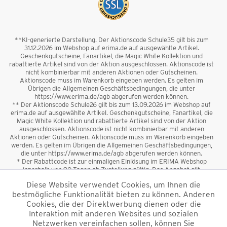
**KI-generierte Darstellung. Der Aktionscode Schule35 gilt bis zum
31.12.2026 im Webshop auf erima.de auf ausgewählte Artikel.
Geschenkgutscheine, Fanartikel, die Magic White Kollektion und
rabattierte Artikel sind von der Aktion ausgeschlossen. Aktionscode ist
nicht kombinierbar mit anderen Aktionen oder Gutscheinen.
Aktionscode muss im Warenkorb eingeben werden. Es gelten im
Übrigen die Allgemeinen Geschäftsbedingungen, die unter
https://www.erima.de/agb abgerufen werden können.
** Der Aktionscode Schule26 gilt bis zum 13.09.2026 im Webshop auf
erima.de auf ausgewählte Artikel. Geschenkgutscheine, Fanartikel, die
Magic White Kollektion und rabattierte Artikel sind von der Aktion
ausgeschlossen. Aktionscode ist nicht kombinierbar mit anderen
Aktionen oder Gutscheinen. Aktionscode muss im Warenkorb eingeben
werden. Es gelten im Übrigen die Allgemeinen Geschäftsbedingungen,
die unter https://www.erima.de/agb abgerufen werden können.
* Der Rabattcode ist zur einmaligen Einlösung im ERIMA Webshop
innerhalb von 90 Tagen ab Zustellung gültig. Das Angebot gilt
ausschließlich für Erstanmeldungen zum Newsletter. Reduzierte Ware
Diese Website verwendet Cookies, um Ihnen die
sowie Geschenkgutscheine sind vom Rabatt ausgeschlossen. Der
bestmögliche Funktionalität bieten zu können. Anderen
Rabattcode ist nicht mit anderen Aktionen oder Gutscheinen
kombinierbar. Der Mindestbestellwert beträgt 50 €
Cookies, die der Direktwerbung dienen oder die
*
Interaktion mit anderen Websites und sozialen
Netzwerken vereinfachen sollen, können Sie
*Alle Preise verstehen sich inkl. Mehrwertsteuer und zzgl.