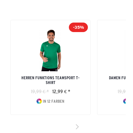
-35%
HERREN FUNKTIONS TEAMSPORT T-
DAMEN FUNKT
SHIRT
19,99 € *
12,99 € *
19,99 €
IN 12 FARBEN
IN