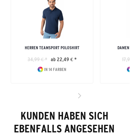
HERREN TEAMSPORT POLOSHIRT
DAMEN TEA
34,99 € *
ab 22,49 € *
17,99 €
IN 14 FARBEN
IN
KUNDEN HABEN SICH
EBENFALLS ANGESEHEN