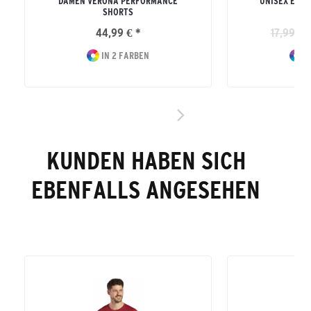
DAMEN VERONA PERFORMANCE
UNISEX ERW
SHORTS
44,99 € *
17,99 € 
IN 2 FARBEN
I
KUNDEN HABEN SICH
EBENFALLS ANGESEHEN