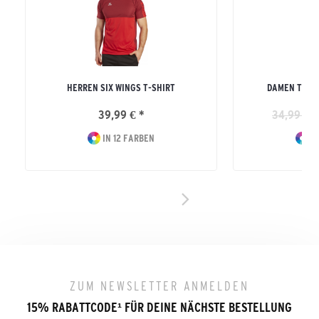
HERREN SIX WINGS T-SHIRT
DAMEN TEAM
39,99 € *
34,99 € *
IN 12 FARBEN
IN
ZUM NEWSLETTER ANMELDEN
15% RABATTCODE
¹
FÜR DEINE NÄCHSTE BESTELLUNG