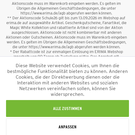
Aktionscode muss im Warenkorb eingeben werden. Es gelten im
Übrigen die Allgemeinen Geschäftsbedingungen, die unter
https://www.erima.de/agb abgerufen werden können.
** Der Aktionscode Schule26 gilt bis zum 13.09.2026 im Webshop auf
erima.de auf ausgewählte Artikel. Geschenkgutscheine, Fanartikel, die
Magic White Kollektion und rabattierte Artikel sind von der Aktion
ausgeschlossen. Aktionscode ist nicht kombinierbar mit anderen
Aktionen oder Gutscheinen. Aktionscode muss im Warenkorb eingeben
werden. Es gelten im Übrigen die Allgemeinen Geschäftsbedingungen,
die unter https://www.erima.de/agb abgerufen werden können.
* Der Rabattcode ist zur einmaligen Einlösung im ERIMA Webshop
innerhalb von 90 Tagen ab Zustellung gültig. Das Angebot gilt
ausschließlich für Erstanmeldungen zum Newsletter. Reduzierte Ware
Diese Website verwendet Cookies, um Ihnen die
sowie Geschenkgutscheine sind vom Rabatt ausgeschlossen. Der
bestmögliche Funktionalität bieten zu können. Anderen
Rabattcode ist nicht mit anderen Aktionen oder Gutscheinen
kombinierbar. Der Mindestbestellwert beträgt 50 €
Cookies, die der Direktwerbung dienen oder die
*
Interaktion mit anderen Websites und sozialen
Netzwerken vereinfachen sollen, können Sie
*Alle Preise verstehen sich inkl. Mehrwertsteuer und zzgl.
widersprechen.
Versandkosten
und ggf. Nachnahmegebühren, wenn nicht anders
beschrieben.
Impressum
AGB
Datenschutzinformation
Alle Rechte vorbehalten © 2026