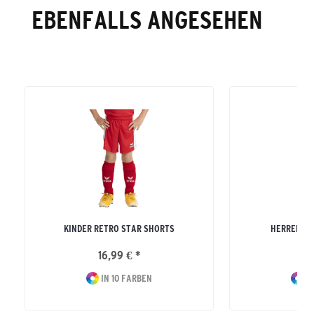
EBENFALLS ANGESEHEN
KINDER RETRO STAR SHORTS
HERREN SI
16,99 € *
39
IN 10 FARBEN
IN