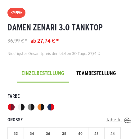
-25%
DAMEN ZENARI 3.0 TANKTOP
ab 27,74 € *
36,99 € *
Niedrigster Gesamtpreis der letzten 30 Tage: 27,74 €
EINZELBESTELLUNG
TEAMBESTELLUNG
FARBE
GRÖSSE
Tabelle
32
34
36
38
40
42
44