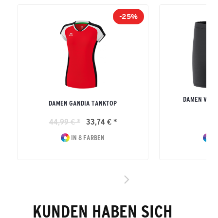
-25%
DAMEN VERO
DAMEN GANDIA TANKTOP
S
44,99 € *
33,74 € *
44
IN 8 FARBEN
I
KUNDEN HABEN SICH