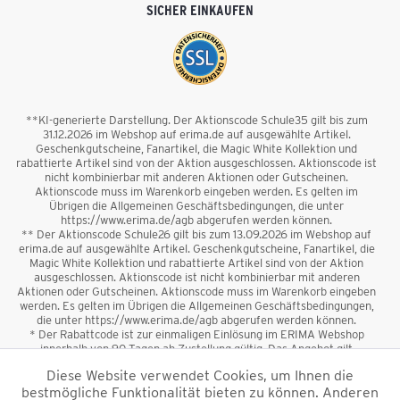
SICHER EINKAUFEN
**KI-generierte Darstellung. Der Aktionscode Schule35 gilt bis zum
31.12.2026 im Webshop auf erima.de auf ausgewählte Artikel.
Geschenkgutscheine, Fanartikel, die Magic White Kollektion und
rabattierte Artikel sind von der Aktion ausgeschlossen. Aktionscode ist
nicht kombinierbar mit anderen Aktionen oder Gutscheinen.
Aktionscode muss im Warenkorb eingeben werden. Es gelten im
Übrigen die Allgemeinen Geschäftsbedingungen, die unter
https://www.erima.de/agb abgerufen werden können.
** Der Aktionscode Schule26 gilt bis zum 13.09.2026 im Webshop auf
erima.de auf ausgewählte Artikel. Geschenkgutscheine, Fanartikel, die
Magic White Kollektion und rabattierte Artikel sind von der Aktion
ausgeschlossen. Aktionscode ist nicht kombinierbar mit anderen
Aktionen oder Gutscheinen. Aktionscode muss im Warenkorb eingeben
werden. Es gelten im Übrigen die Allgemeinen Geschäftsbedingungen,
die unter https://www.erima.de/agb abgerufen werden können.
* Der Rabattcode ist zur einmaligen Einlösung im ERIMA Webshop
innerhalb von 90 Tagen ab Zustellung gültig. Das Angebot gilt
ausschließlich für Erstanmeldungen zum Newsletter. Reduzierte Ware
Diese Website verwendet Cookies, um Ihnen die
sowie Geschenkgutscheine sind vom Rabatt ausgeschlossen. Der
bestmögliche Funktionalität bieten zu können. Anderen
Rabattcode ist nicht mit anderen Aktionen oder Gutscheinen