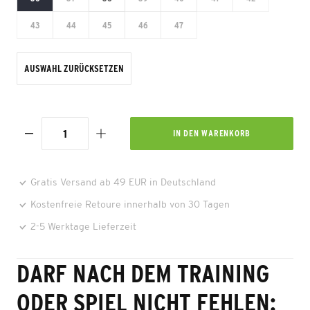
43
44
45
46
47
AUSWAHL ZURÜCKSETZEN
IN DEN
WARENKORB
Gratis Versand ab 49 EUR in Deutschland
Kostenfreie Retoure innerhalb von 30 Tagen
2-5 Werktage Lieferzeit
DARF NACH DEM TRAINING
ODER SPIEL NICHT FEHLEN: