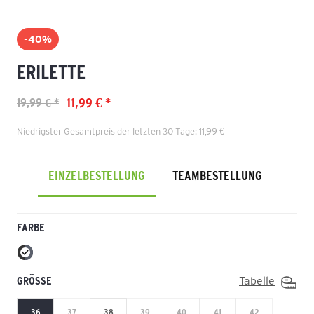
-40%
ERILETTE
11,99 € *
19,99 € *
Niedrigster Gesamtpreis der letzten 30 Tage: 11,99 €
EINZELBESTELLUNG
TEAMBESTELLUNG
FARBE
GRÖSSE
Tabelle
36
37
38
39
40
41
42