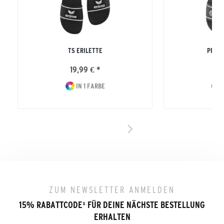
TS ERILETTE
PREMI
19,99 € *
29
IN 1 FARBE
I
ZUM NEWSLETTER ANMELDEN
15% RABATTCODE
¹
FÜR DEINE NÄCHSTE BESTELLUNG
ERHALTEN