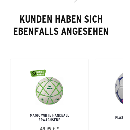
KUNDEN HABEN SICH
EBENFALLS ANGESEHEN
MAGIC WHITE HANDBALL
FLASH E
ERWACHSENE
49,99 € *
89