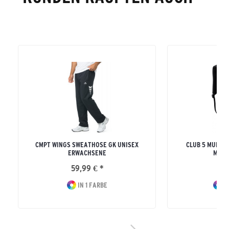
CMPT WINGS SWEATHOSE GK UNISEX
CLUB 5 MULTI
ERWACHSENE
MIT 
59,99 € *
34
IN 1 FARBE
I