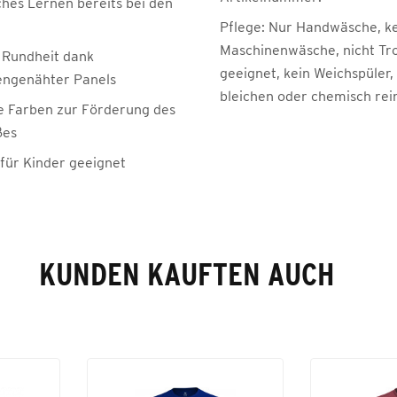
ches Lernen bereits bei den
n
Pflege:
Nur Handwäsche, k
Maschinenwäsche, nicht Tr
 Rundheit dank
geeignet, kein Weichspüler,
ngenähter Panels
bleichen oder chemisch rei
ge Farben zur Förderung des
ßes
 für Kinder geeignet
KUNDEN KAUFTEN AUCH