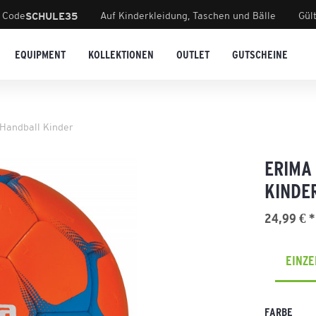
 Code
Auf Kinderkleidung, Taschen und Bälle
Gül
SCHULE35
EQUIPMENT
KOLLEKTIONEN
OUTLET
GUTSCHEINE
Handball Kinder
ERIMA
KINDE
24,99 € *
EINZ
FARBE