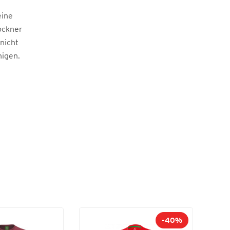
eine
ockner
 nicht
nigen.
-40%