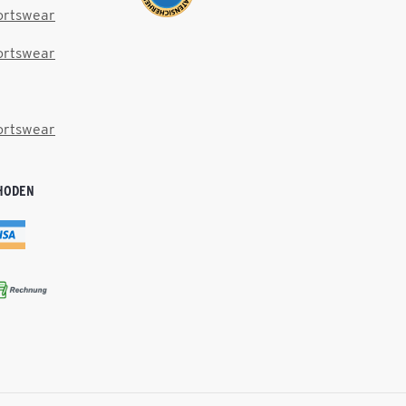
ortswear
ortswear
ortswear
HODEN