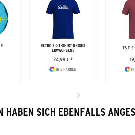
OR
RETRO 2.0 T-SHIRT UNISEX
TS T-S
ERWACHSENE
24,99 € *
19
IN 5 FARBEN
IN
 HABEN SICH EBENFALLS ANGE