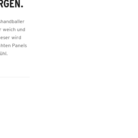
RGEN.
shandballer
hr weich und
ieser wird
ähten Panels
ühl.