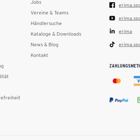
Jobs
erima.sp
Vereine & Teams
erima.sp
Händlersuche
erima
Kataloge & Downloads
News & Blog
erima.sp
Kontakt
ng
ZAHLUNGSMET
lität
efreiheit