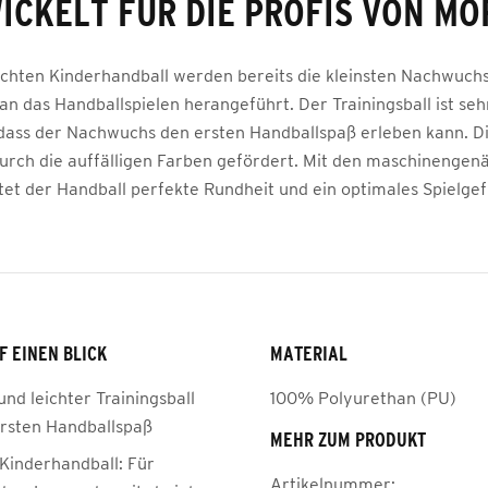
ICKELT FÜR DIE PROFIS VON MO
ichten Kinderhandball werden bereits die kleinsten Nachwuch
 an das Handballspielen herangeführt. Der Trainingsball ist se
odass der Nachwuchs den ersten Handballspaß erleben kann. D
durch die auffälligen Farben gefördert. Mit den maschinengen
tet der Handball perfekte Rundheit und ein optimales Spielgef
F EINEN BLICK
MATERIAL
nd leichter Trainingsball
100% Polyurethan (PU)
ersten Handballspaß
MEHR ZUM PRODUKT
 Kinderhandball: Für
Artikelnummer: