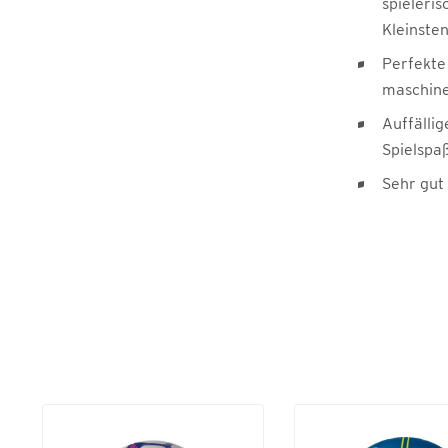
spieleris
Kleinste
Perfekte
maschine
Auffälli
Spielspa
Sehr gut