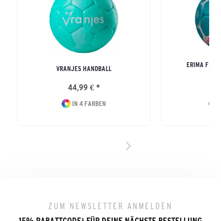
ERIMA FLAS
VRANJES HANDBALL
ERW
44,99 € *
39
IN 4 FARBEN
I
ZUM NEWSLETTER ANMELDEN