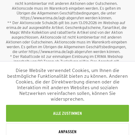
nicht kombinierbar mit anderen Aktionen oder Gutscheinen.
Aktionscode muss im Warenkorb eingeben werden. Es gelten im
Übrigen die Allgemeinen Geschäftsbedingungen, die unter
https://www.erima.de/agb abgerufen werden können.
** Der Aktionscode Schule26 gilt bis zum 13.09.2026 im Webshop auf
erima.de auf ausgewählte Artikel. Geschenkgutscheine, Fanartikel, die
Magic White Kollektion und rabattierte Artikel sind von der Aktion
ausgeschlossen. Aktionscode ist nicht kombinierbar mit anderen
Aktionen oder Gutscheinen. Aktionscode muss im Warenkorb eingeben
werden. Es gelten im Übrigen die Allgemeinen Geschäftsbedingungen,
die unter https://www.erima.de/agb abgerufen werden können.
* Der Rabattcode ist zur einmaligen Einlösung im ERIMA Webshop
innerhalb von 90 Tagen ab Zustellung gültig. Das Angebot gilt
ausschließlich für Erstanmeldungen zum Newsletter. Reduzierte Ware
Diese Website verwendet Cookies, um Ihnen die
sowie Geschenkgutscheine sind vom Rabatt ausgeschlossen. Der
bestmögliche Funktionalität bieten zu können. Anderen
Rabattcode ist nicht mit anderen Aktionen oder Gutscheinen
kombinierbar. Der Mindestbestellwert beträgt 50 €
Cookies, die der Direktwerbung dienen oder die
*
Interaktion mit anderen Websites und sozialen
Netzwerken vereinfachen sollen, können Sie
*Alle Preise verstehen sich inkl. Mehrwertsteuer und zzgl.
widersprechen.
Versandkosten
und ggf. Nachnahmegebühren, wenn nicht anders
beschrieben.
Impressum
AGB
Datenschutzinformation
Alle Rechte vorbehalten © 2026