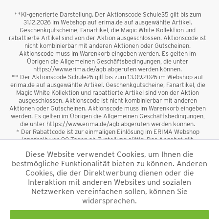
**KI-generierte Darstellung. Der Aktionscode Schule35 gilt bis zum
31.12.2026 im Webshop auf erima.de auf ausgewählte Artikel.
Geschenkgutscheine, Fanartikel, die Magic White Kollektion und
rabattierte Artikel sind von der Aktion ausgeschlossen. Aktionscode ist
nicht kombinierbar mit anderen Aktionen oder Gutscheinen.
Aktionscode muss im Warenkorb eingeben werden. Es gelten im
Übrigen die Allgemeinen Geschäftsbedingungen, die unter
https://www.erima.de/agb abgerufen werden können.
** Der Aktionscode Schule26 gilt bis zum 13.09.2026 im Webshop auf
erima.de auf ausgewählte Artikel. Geschenkgutscheine, Fanartikel, die
Magic White Kollektion und rabattierte Artikel sind von der Aktion
ausgeschlossen. Aktionscode ist nicht kombinierbar mit anderen
Aktionen oder Gutscheinen. Aktionscode muss im Warenkorb eingeben
werden. Es gelten im Übrigen die Allgemeinen Geschäftsbedingungen,
die unter https://www.erima.de/agb abgerufen werden können.
* Der Rabattcode ist zur einmaligen Einlösung im ERIMA Webshop
innerhalb von 90 Tagen ab Zustellung gültig. Das Angebot gilt
ausschließlich für Erstanmeldungen zum Newsletter. Reduzierte Ware
Diese Website verwendet Cookies, um Ihnen die
sowie Geschenkgutscheine sind vom Rabatt ausgeschlossen. Der
bestmögliche Funktionalität bieten zu können. Anderen
Rabattcode ist nicht mit anderen Aktionen oder Gutscheinen
kombinierbar. Der Mindestbestellwert beträgt 50 €
Cookies, die der Direktwerbung dienen oder die
*
Interaktion mit anderen Websites und sozialen
Netzwerken vereinfachen sollen, können Sie
*Alle Preise verstehen sich inkl. Mehrwertsteuer und zzgl.
widersprechen.
Versandkosten
und ggf. Nachnahmegebühren, wenn nicht anders
beschrieben.