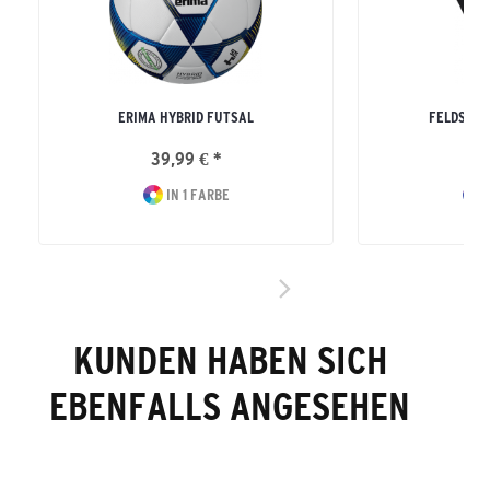
ERIMA HYBRID FUTSAL
FELDSPIE
39,99 € *
19
IN 1 FARBE
I
KUNDEN HABEN SICH
EBENFALLS ANGESEHEN