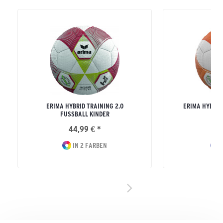
ERIMA HYBRID TRAINING 2.0
ERIMA HYBRID 
FUSSBALL KINDER
44,99 € *
29
IN 2 FARBEN
I