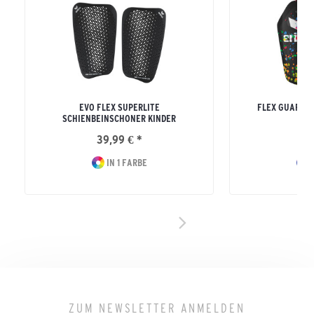
EVO FLEX SUPERLITE
FLEX GUARD 
SCHIENBEINSCHONER KINDER
39,99 € *
29
IN 1 FARBE
I
ZUM NEWSLETTER ANMELDEN