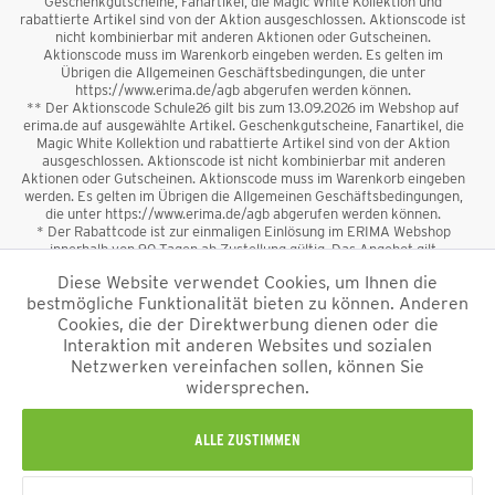
Geschenkgutscheine, Fanartikel, die Magic White Kollektion und
rabattierte Artikel sind von der Aktion ausgeschlossen. Aktionscode ist
nicht kombinierbar mit anderen Aktionen oder Gutscheinen.
Aktionscode muss im Warenkorb eingeben werden. Es gelten im
Übrigen die Allgemeinen Geschäftsbedingungen, die unter
https://www.erima.de/agb abgerufen werden können.
** Der Aktionscode Schule26 gilt bis zum 13.09.2026 im Webshop auf
erima.de auf ausgewählte Artikel. Geschenkgutscheine, Fanartikel, die
Magic White Kollektion und rabattierte Artikel sind von der Aktion
ausgeschlossen. Aktionscode ist nicht kombinierbar mit anderen
Aktionen oder Gutscheinen. Aktionscode muss im Warenkorb eingeben
werden. Es gelten im Übrigen die Allgemeinen Geschäftsbedingungen,
die unter https://www.erima.de/agb abgerufen werden können.
* Der Rabattcode ist zur einmaligen Einlösung im ERIMA Webshop
innerhalb von 90 Tagen ab Zustellung gültig. Das Angebot gilt
ausschließlich für Erstanmeldungen zum Newsletter. Reduzierte Ware
Diese Website verwendet Cookies, um Ihnen die
sowie Geschenkgutscheine sind vom Rabatt ausgeschlossen. Der
bestmögliche Funktionalität bieten zu können. Anderen
Rabattcode ist nicht mit anderen Aktionen oder Gutscheinen
kombinierbar. Der Mindestbestellwert beträgt 50 €
Cookies, die der Direktwerbung dienen oder die
*
Interaktion mit anderen Websites und sozialen
Netzwerken vereinfachen sollen, können Sie
*Alle Preise verstehen sich inkl. Mehrwertsteuer und zzgl.
widersprechen.
Versandkosten
und ggf. Nachnahmegebühren, wenn nicht anders
beschrieben.
Impressum
AGB
Datenschutzinformation