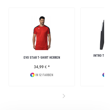
INTRO TRAI
EVO STAR T-SHIRT HERREN
ERW
34,99 € *
34
IN 12 FARBEN
IN