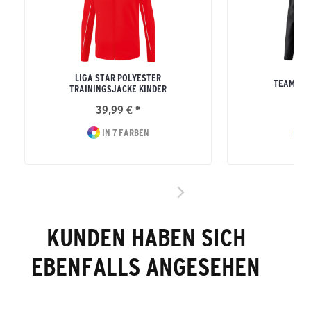
LIGA STAR POLYESTER
TEAM RE
TRAININGSJACKE KINDER
39,99 € *
37
IN 7 FARBEN
I
KUNDEN HABEN SICH
EBENFALLS ANGESEHEN