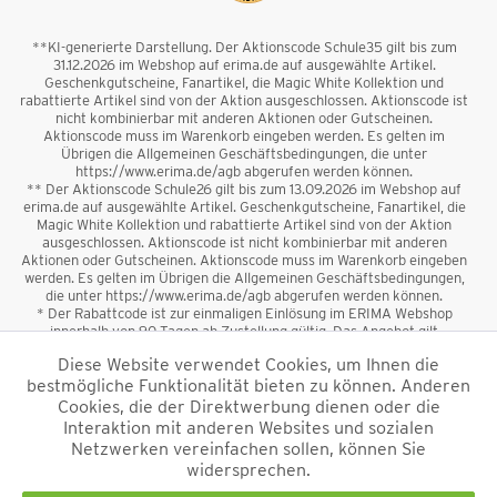
**KI-generierte Darstellung. Der Aktionscode Schule35 gilt bis zum
31.12.2026 im Webshop auf erima.de auf ausgewählte Artikel.
Geschenkgutscheine, Fanartikel, die Magic White Kollektion und
rabattierte Artikel sind von der Aktion ausgeschlossen. Aktionscode ist
nicht kombinierbar mit anderen Aktionen oder Gutscheinen.
Aktionscode muss im Warenkorb eingeben werden. Es gelten im
Übrigen die Allgemeinen Geschäftsbedingungen, die unter
https://www.erima.de/agb abgerufen werden können.
** Der Aktionscode Schule26 gilt bis zum 13.09.2026 im Webshop auf
erima.de auf ausgewählte Artikel. Geschenkgutscheine, Fanartikel, die
Magic White Kollektion und rabattierte Artikel sind von der Aktion
ausgeschlossen. Aktionscode ist nicht kombinierbar mit anderen
Aktionen oder Gutscheinen. Aktionscode muss im Warenkorb eingeben
werden. Es gelten im Übrigen die Allgemeinen Geschäftsbedingungen,
die unter https://www.erima.de/agb abgerufen werden können.
* Der Rabattcode ist zur einmaligen Einlösung im ERIMA Webshop
innerhalb von 90 Tagen ab Zustellung gültig. Das Angebot gilt
ausschließlich für Erstanmeldungen zum Newsletter. Reduzierte Ware
Diese Website verwendet Cookies, um Ihnen die
sowie Geschenkgutscheine sind vom Rabatt ausgeschlossen. Der
bestmögliche Funktionalität bieten zu können. Anderen
Rabattcode ist nicht mit anderen Aktionen oder Gutscheinen
kombinierbar. Der Mindestbestellwert beträgt 50 €
Cookies, die der Direktwerbung dienen oder die
*
Interaktion mit anderen Websites und sozialen
Netzwerken vereinfachen sollen, können Sie
*Alle Preise verstehen sich inkl. Mehrwertsteuer und zzgl.
widersprechen.
Versandkosten
und ggf. Nachnahmegebühren, wenn nicht anders
beschrieben.