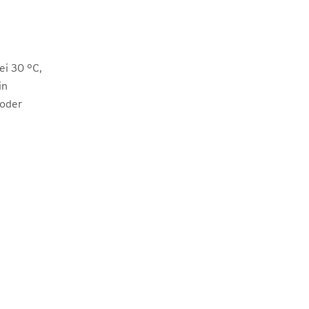
i 30 °C,
in
 oder