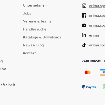
Unternehmen
erima.sp
Jobs
erima.sp
Vereine & Teams
erima.sp
Händlersuche
erima
Kataloge & Downloads
News & Blog
erima.sp
Kontakt
ng
ZAHLUNGSMET
lität
efreiheit