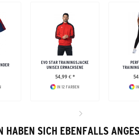
EVO STAR TRAININGSJACKE
PER
INDER
UNISEX ERWACHSENE
TRAININ
54,99 € *
54
N
IN 12 FARBEN
IN
 HABEN SICH EBENFALLS ANGE