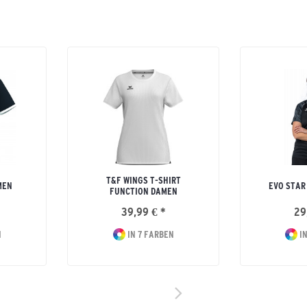
T&F WINGS T-SHIRT
MEN
EVO STAR
FUNCTION DAMEN
39,99 € *
29
N
IN 7 FARBEN
IN