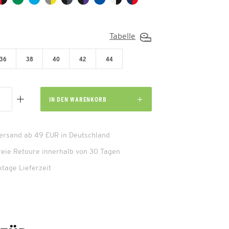
Tabelle
36
38
40
42
44
IN DEN
WARENKORB
Versand ab 49 EUR in Deutschland
reie Retoure innerhalb von 30 Tagen
ktage Lieferzeit