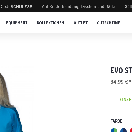
 Code
Auf Kinderkleidung, Taschen und Bälle
Gül
SCHULE35
EQUIPMENT
KOLLEKTIONEN
OUTLET
GUTSCHEINE
EVO S
34,99 € *
EINZ
FARBE