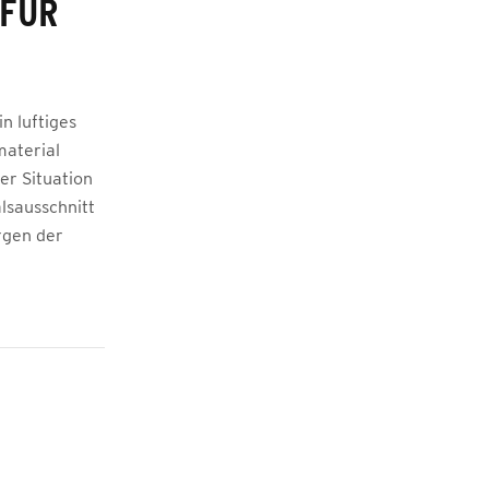
 FÜR
n luftiges
material
der Situation
lsausschnitt
rgen der