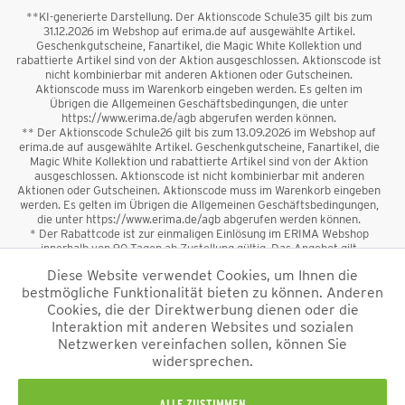
**KI-generierte Darstellung. Der Aktionscode Schule35 gilt bis zum
31.12.2026 im Webshop auf erima.de auf ausgewählte Artikel.
Geschenkgutscheine, Fanartikel, die Magic White Kollektion und
rabattierte Artikel sind von der Aktion ausgeschlossen. Aktionscode ist
nicht kombinierbar mit anderen Aktionen oder Gutscheinen.
Aktionscode muss im Warenkorb eingeben werden. Es gelten im
Übrigen die Allgemeinen Geschäftsbedingungen, die unter
https://www.erima.de/agb abgerufen werden können.
** Der Aktionscode Schule26 gilt bis zum 13.09.2026 im Webshop auf
erima.de auf ausgewählte Artikel. Geschenkgutscheine, Fanartikel, die
Magic White Kollektion und rabattierte Artikel sind von der Aktion
ausgeschlossen. Aktionscode ist nicht kombinierbar mit anderen
Aktionen oder Gutscheinen. Aktionscode muss im Warenkorb eingeben
werden. Es gelten im Übrigen die Allgemeinen Geschäftsbedingungen,
die unter https://www.erima.de/agb abgerufen werden können.
* Der Rabattcode ist zur einmaligen Einlösung im ERIMA Webshop
innerhalb von 90 Tagen ab Zustellung gültig. Das Angebot gilt
ausschließlich für Erstanmeldungen zum Newsletter. Reduzierte Ware
Diese Website verwendet Cookies, um Ihnen die
sowie Geschenkgutscheine sind vom Rabatt ausgeschlossen. Der
bestmögliche Funktionalität bieten zu können. Anderen
Rabattcode ist nicht mit anderen Aktionen oder Gutscheinen
kombinierbar. Der Mindestbestellwert beträgt 50 €
Cookies, die der Direktwerbung dienen oder die
*
Interaktion mit anderen Websites und sozialen
Netzwerken vereinfachen sollen, können Sie
*Alle Preise verstehen sich inkl. Mehrwertsteuer und zzgl.
widersprechen.
Versandkosten
und ggf. Nachnahmegebühren, wenn nicht anders
beschrieben.