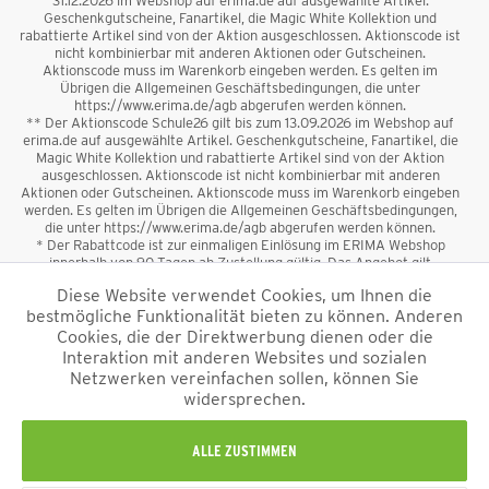
31.12.2026 im Webshop auf erima.de auf ausgewählte Artikel.
Geschenkgutscheine, Fanartikel, die Magic White Kollektion und
rabattierte Artikel sind von der Aktion ausgeschlossen. Aktionscode ist
nicht kombinierbar mit anderen Aktionen oder Gutscheinen.
Aktionscode muss im Warenkorb eingeben werden. Es gelten im
Übrigen die Allgemeinen Geschäftsbedingungen, die unter
https://www.erima.de/agb abgerufen werden können.
** Der Aktionscode Schule26 gilt bis zum 13.09.2026 im Webshop auf
erima.de auf ausgewählte Artikel. Geschenkgutscheine, Fanartikel, die
Magic White Kollektion und rabattierte Artikel sind von der Aktion
ausgeschlossen. Aktionscode ist nicht kombinierbar mit anderen
Aktionen oder Gutscheinen. Aktionscode muss im Warenkorb eingeben
werden. Es gelten im Übrigen die Allgemeinen Geschäftsbedingungen,
die unter https://www.erima.de/agb abgerufen werden können.
* Der Rabattcode ist zur einmaligen Einlösung im ERIMA Webshop
innerhalb von 90 Tagen ab Zustellung gültig. Das Angebot gilt
ausschließlich für Erstanmeldungen zum Newsletter. Reduzierte Ware
Diese Website verwendet Cookies, um Ihnen die
sowie Geschenkgutscheine sind vom Rabatt ausgeschlossen. Der
bestmögliche Funktionalität bieten zu können. Anderen
Rabattcode ist nicht mit anderen Aktionen oder Gutscheinen
kombinierbar. Der Mindestbestellwert beträgt 50 €
Cookies, die der Direktwerbung dienen oder die
*
Interaktion mit anderen Websites und sozialen
Netzwerken vereinfachen sollen, können Sie
*Alle Preise verstehen sich inkl. Mehrwertsteuer und zzgl.
widersprechen.
Versandkosten
und ggf. Nachnahmegebühren, wenn nicht anders
beschrieben.
Impressum
AGB
Datenschutzinformation