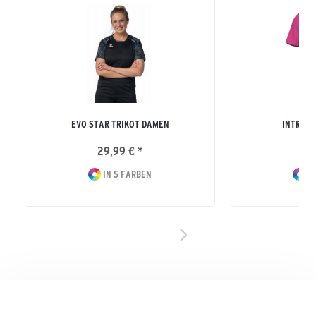
EVO STAR TRIKOT DAMEN
INTRO T
29,99 € *
15
IN 5 FARBEN
IN