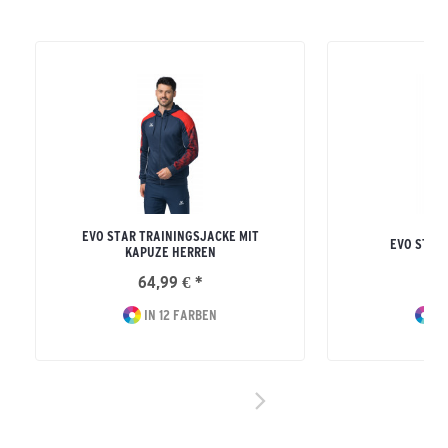
EVO STAR TRAININGSJACKE MIT
EVO STAR
KAPUZE HERREN
64,99 € *
34
IN 12 FARBEN
IN