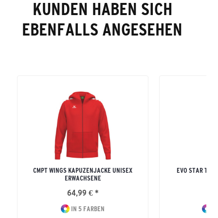
KUNDEN HABEN SICH
EBENFALLS ANGESEHEN
CMPT WINGS KAPUZENJACKE UNISEX
EVO STAR TRA
ERWACHSENE
ERW
64,99 € *
54
IN 5 FARBEN
IN