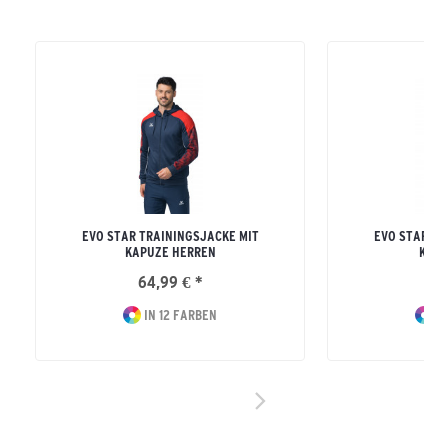
EVO STAR TRAININGSJACKE MIT
EVO STAR TR
KAPUZE HERREN
KAPU
64,99 € *
64
IN 12 FARBEN
IN