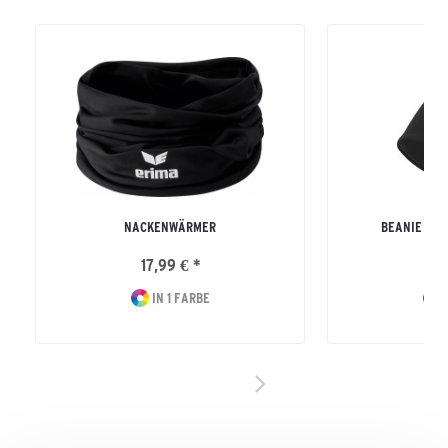
NACKENWÄRMER
BEANIE UN
17,99 € *
14
IN 1 FARBE
I