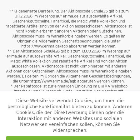
**KI-generierte Darstellung. Der Aktionscode Schule35 gilt bis zum
31.12.2026 im Webshop auf erima.de auf ausgewählte Artikel.
Geschenkgutscheine, Fanartikel, die Magic White Kollektion und
rabattierte Artikel sind von der Aktion ausgeschlossen. Aktionscode ist
nicht kombinierbar mit anderen Aktionen oder Gutscheinen.
Aktionscode muss im Warenkorb eingeben werden. Es gelten im
Übrigen die Allgemeinen Geschäftsbedingungen, die unter
https://www.erima.de/agb abgerufen werden können.
** Der Aktionscode Schule26 gilt bis zum 13.09.2026 im Webshop auf
erima.de auf ausgewählte Artikel. Geschenkgutscheine, Fanartikel, die
Magic White Kollektion und rabattierte Artikel sind von der Aktion
ausgeschlossen. Aktionscode ist nicht kombinierbar mit anderen
Aktionen oder Gutscheinen. Aktionscode muss im Warenkorb eingeben
werden. Es gelten im Übrigen die Allgemeinen Geschäftsbedingungen,
die unter https://www.erima.de/agb abgerufen werden können.
* Der Rabattcode ist zur einmaligen Einlösung im ERIMA Webshop
innerhalb von 90 Tagen ab Zustellung gültig. Das Angebot gilt
ausschließlich für Erstanmeldungen zum Newsletter. Reduzierte Ware
Diese Website verwendet Cookies, um Ihnen die
sowie Geschenkgutscheine sind vom Rabatt ausgeschlossen. Der
bestmögliche Funktionalität bieten zu können. Anderen
Rabattcode ist nicht mit anderen Aktionen oder Gutscheinen
kombinierbar. Der Mindestbestellwert beträgt 50 €
Cookies, die der Direktwerbung dienen oder die
*
Interaktion mit anderen Websites und sozialen
Netzwerken vereinfachen sollen, können Sie
*Alle Preise verstehen sich inkl. Mehrwertsteuer und zzgl.
widersprechen.
Versandkosten
und ggf. Nachnahmegebühren, wenn nicht anders
beschrieben.