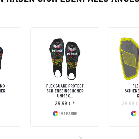
ONO
FLEX GUARD PROTECT
FLE
NER
SCHIENBEINSCHONER
SCHIEN
UNISEX...
K
29,99 € *
29,99 €
IN 1 FARBE
I