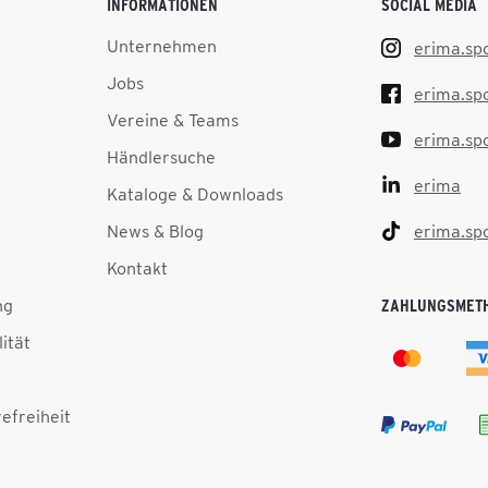
INFORMATIONEN
SOCIAL MEDIA
Unternehmen
erima.sp
Jobs
erima.sp
Vereine & Teams
erima.sp
Händlersuche
erima
Kataloge & Downloads
News & Blog
erima.sp
Kontakt
ng
ZAHLUNGSMET
lität
efreiheit