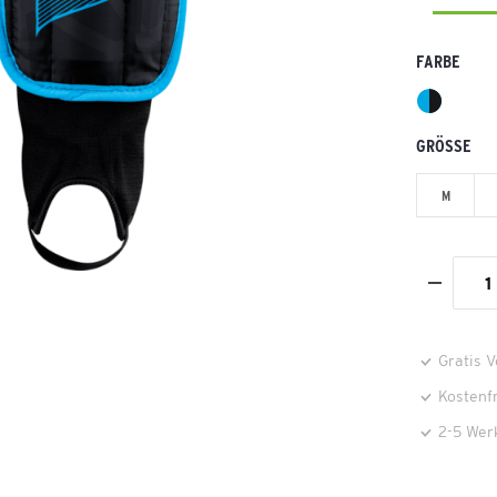
FARBE
GRÖSSE
M
Gratis 
Kostenf
2-5 Wer