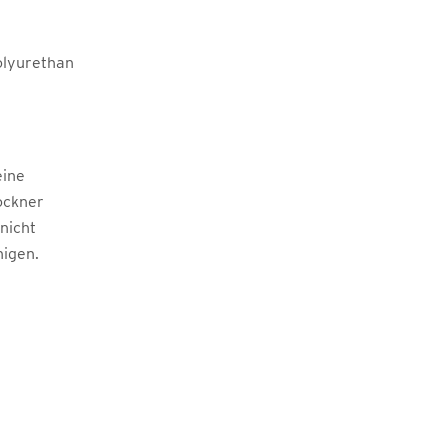
olyurethan
eine
ockner
 nicht
nigen.