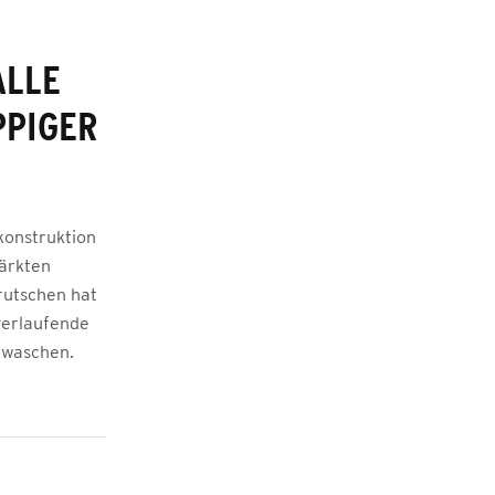
ALLE
PPIGER
konstruktion
tärkten
rutschen hat
verlaufende
abwaschen.