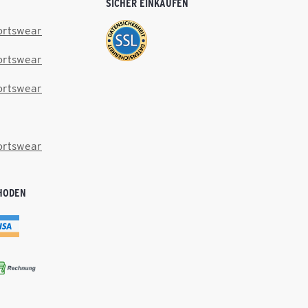
SICHER EINKAUFEN
ortswear
ortswear
ortswear
ortswear
HODEN