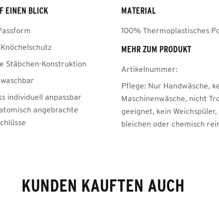
F EINEN BLICK
MATERIAL
 Passform
100% Thermoplastisches P
r Knöchelschutz
MEHR ZUM PRODUKT
he Stäbchen-Konstruktion
Artikelnummer:
bwaschbar
Pflege:
Nur Handwäsche, k
s individuell anpassbar
Maschinenwäsche, nicht Tr
atomisch angebrachte
geeignet, kein Weichspüler,
schlüsse
bleichen oder chemisch rei
KUNDEN KAUFTEN AUCH