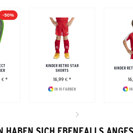
-50%
ECT
KINDER RETRO STAR
KINDER RE
NER
SHORTS
 € *
16,99 € *
16
IN 10 FARBEN
IN
 HABEN SICH EBENFALLS ANGE