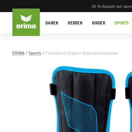
35 % Rabatt mit dem
DAMEN
HERREN
KINDER
SPORTS
ERIMA
Sports
Flex Guard Ergono Schienbeinschoner