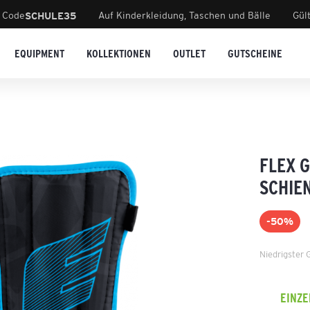
 Code
Auf Kinderkleidung, Taschen und Bälle
Gül
SCHULE35
EQUIPMENT
KOLLEKTIONEN
OUTLET
GUTSCHEINE
FLEX 
SCHIE
-50%
Niedrigster 
EINZ