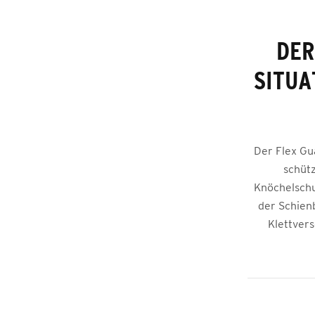
DER
SITUA
Der Flex Gu
schütz
Knöchelschu
der Schien
Klettvers