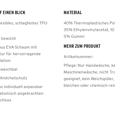
F EINEN BLICK
MATERIAL
exibles, schlagfestes TPU-
40% Thermoplastisches Po
35% Ethylenvinylacetat, 10
5% Gummi
 Gewicht
MEHR ZUM PRODUKT
aus EVA-Schaum mit
ktur für hervorragende
Artikelnummer:
lation
Pflege:
Nur Handwäsche, k
bwaschbar
Maschinenwäsche, nicht Tr
r Knöchelschutz
geeignet, kein Weichspüler,
bleichen oder chemisch rei
s individuell anpassbar
atomisch angebrachten
chluss