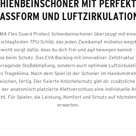
HIENBEINSCHONER MIT PERFEK
ASSFORM UND LUFTZIRKULATIO
MA Flex Guard Protect Schienbeinschoner überzeugt mit ei
, schlagfesten TPU-Schild, das jeden Zweikampf mühelos wegs
wicht sorgt dafür, dass du dich frei und agil bewegen kannst 
e beim Schutz. Das EVA-Backing mit innovativer Zellstruktur b
rragende Stoßdämpfung, sondern auch optimale Luftzirkulati
 Trageklima. Nach dem Spiel ist der Schoner im Handumdreh
ischen, fertig. Der fixierte Knöchelschutz gibt dir zusätzliche
der anatomisch platzierte Klettverschluss eine individuelle 
ht. Für Spieler, die Leistung, Komfort und Schutz auf höchst
erwarten.