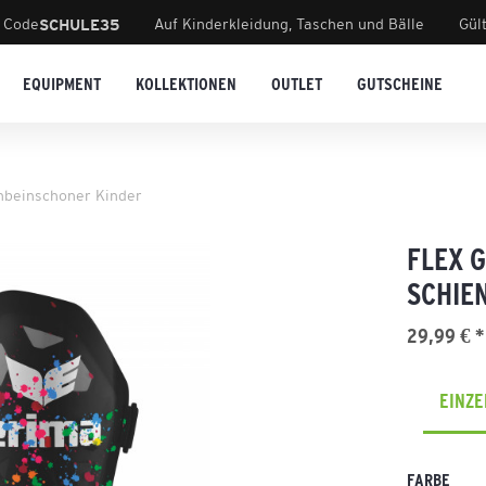
 Code
Auf Kinderkleidung, Taschen und Bälle
Gül
SCHULE35
EQUIPMENT
KOLLEKTIONEN
OUTLET
GUTSCHEINE
enbeinschoner Kinder
FLEX 
SCHIE
29,99 € *
EINZ
FARBE