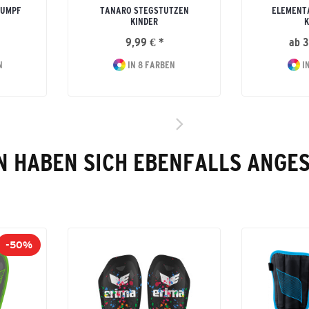
RUMPF
TANARO STEGSTUTZEN
ELEMENTA
KINDER
K
9,99 € *
ab 3
N
IN 8 FARBEN
IN
 HABEN SICH EBENFALLS ANGE
-50%