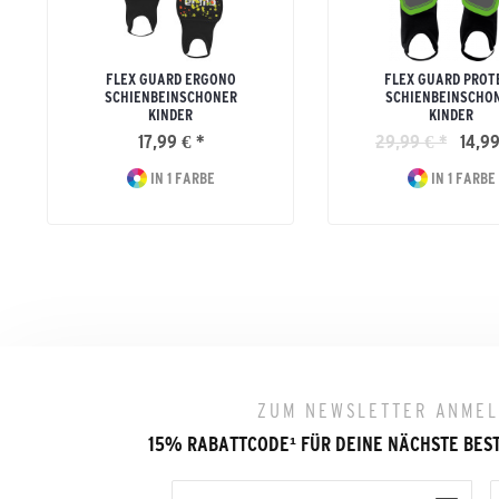
FLEX GUARD ERGONO
FLEX GUARD PROT
SCHIENBEINSCHONER
SCHIENBEINSCHO
KINDER
KINDER
17,99 € *
29,99 € *
14,99
IN 1 FARBE
IN 1 FARBE
ZUM NEWSLETTER ANME
15% RABATTCODE
¹
FÜR DEINE NÄCHSTE BES