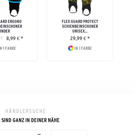
UARD ERGONO
FLEX GUARD PROTECT
BEINSCHONER
SCHIENBEINSCHONER
INDER
UNISEX...
 *
8,99 € *
29,99 € *
N 1 FARBE
IN 1 FARBE
HÄNDLERSUCHE
 SIND GANZ IN DEINER NÄHE