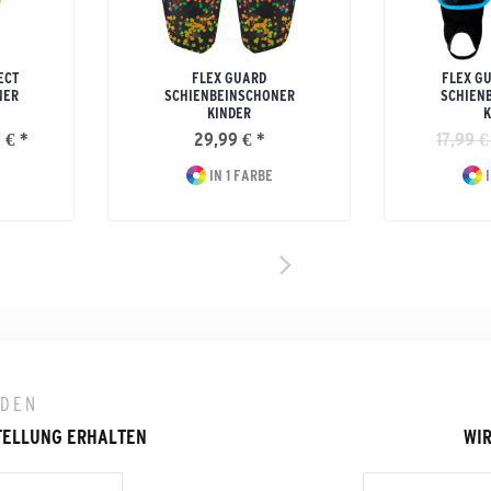
ECT
FLEX GUARD
FLEX G
NER
SCHIENBEINSCHONER
SCHIEN
KINDER
K
 € *
29,99 € *
17,99 €
IN 1 FARBE
I
LDEN
TELLUNG ERHALTEN
WIR