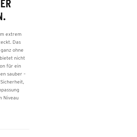
TER
N.
nem extrem
teckt. Das
– ganz ohne
ietet nicht
on für ein
en sauber –
 Sicherheit,
Anpassung
em Niveau