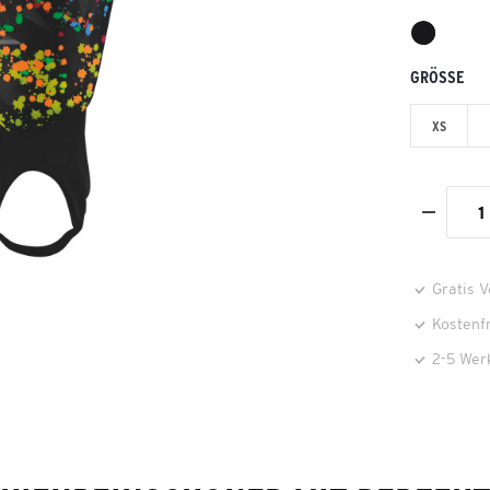
GRÖSSE
XS
Gratis 
Kostenf
2-5 Wer