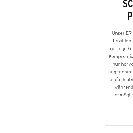
SC
P
Unser ERI
flexiblen
geringe Ge
Kompromiss
nur hervo
angenehmes
einfach abw
während 
ermöglic