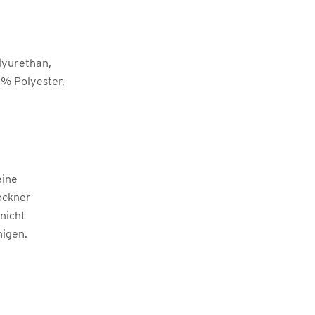
lyurethan,
 % Polyester,
eine
ockner
 nicht
nigen.