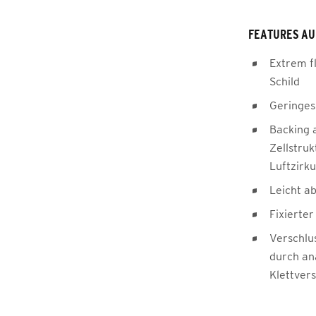
FEATURES AU
Extrem fl
Schild
Geringes
Backing 
Zellstru
Luftzirku
Leicht a
Fixierte
Verschlus
durch an
Klettvers