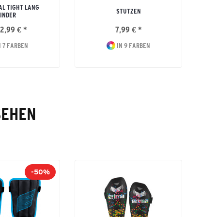
L TIGHT LANG
STUTZEN
INDER
2,99 € *
7,99 € *
 7 FARBEN
IN 9 FARBEN
SEHEN
-50%