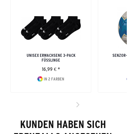
UNISEX ERWACHSENE 3-PACK
SENZOR-STAR
FÜSSLINGE
FU
16,99 € *
24
IN 2 FARBEN
I
KUNDEN HABEN SICH