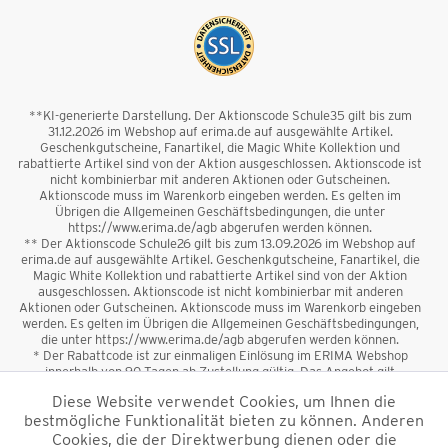
**KI-generierte Darstellung. Der Aktionscode Schule35 gilt bis zum
31.12.2026 im Webshop auf erima.de auf ausgewählte Artikel.
Geschenkgutscheine, Fanartikel, die Magic White Kollektion und
rabattierte Artikel sind von der Aktion ausgeschlossen. Aktionscode ist
nicht kombinierbar mit anderen Aktionen oder Gutscheinen.
Aktionscode muss im Warenkorb eingeben werden. Es gelten im
Übrigen die Allgemeinen Geschäftsbedingungen, die unter
https://www.erima.de/agb abgerufen werden können.
** Der Aktionscode Schule26 gilt bis zum 13.09.2026 im Webshop auf
erima.de auf ausgewählte Artikel. Geschenkgutscheine, Fanartikel, die
Magic White Kollektion und rabattierte Artikel sind von der Aktion
ausgeschlossen. Aktionscode ist nicht kombinierbar mit anderen
Aktionen oder Gutscheinen. Aktionscode muss im Warenkorb eingeben
werden. Es gelten im Übrigen die Allgemeinen Geschäftsbedingungen,
die unter https://www.erima.de/agb abgerufen werden können.
* Der Rabattcode ist zur einmaligen Einlösung im ERIMA Webshop
innerhalb von 90 Tagen ab Zustellung gültig. Das Angebot gilt
ausschließlich für Erstanmeldungen zum Newsletter. Reduzierte Ware
Diese Website verwendet Cookies, um Ihnen die
sowie Geschenkgutscheine sind vom Rabatt ausgeschlossen. Der
bestmögliche Funktionalität bieten zu können. Anderen
Rabattcode ist nicht mit anderen Aktionen oder Gutscheinen
kombinierbar. Der Mindestbestellwert beträgt 50 €
Cookies, die der Direktwerbung dienen oder die