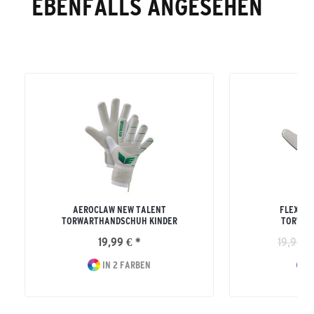
EBENFALLS ANGESEHEN
AEROCLAW NEW TALENT
FLEX-RA
TORWARTHANDSCHUH KINDER
TORWAR
19,99 € *
19,99 €
IN 2 FARBEN
I