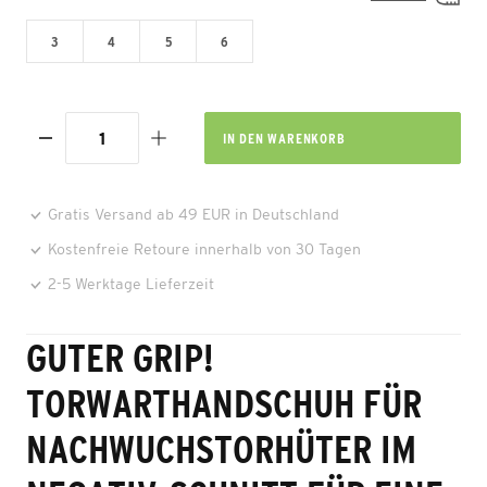
3
4
5
6
IN DEN
WARENKORB
Gratis Versand ab 49 EUR in Deutschland
Kostenfreie Retoure innerhalb von 30 Tagen
2-5 Werktage Lieferzeit
GUTER GRIP!
TORWARTHANDSCHUH FÜR
NACHWUCHSTORHÜTER IM