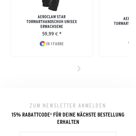
AEROCLAW STAR
AEROCL
TORWARTHANDSCHUH UNISEX
TORWARTHAN
ERWACHSENE
34
59,99 € *
I
IN 1 FARBE
ZUM NEWSLETTER ANMELDEN
15% RABATTCODE
¹
FÜR DEINE NÄCHSTE BESTELLUNG
ERHALTEN