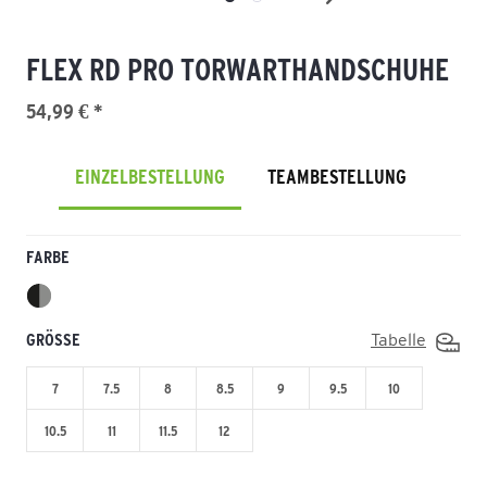
FLEX RD PRO TORWARTHANDSCHUHE
54,99 € *
EINZELBESTELLUNG
TEAMBESTELLUNG
FARBE
GRÖSSE
Tabelle
7
7.5
8
8.5
9
9.5
10
10.5
11
11.5
12