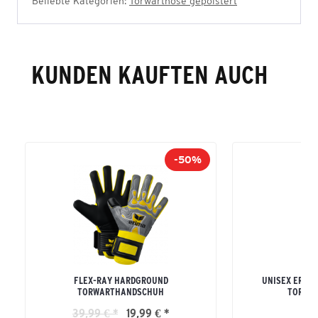
Beliebte Kategorien:
Torwarthose gepolstert
KUNDEN KAUFTEN AUCH
-50%
FLEX-RAY HARDGROUND
UNISEX ERWA
TORWARTHANDSCHUH
TORWAR
39,99 € *
19,99 € *
49