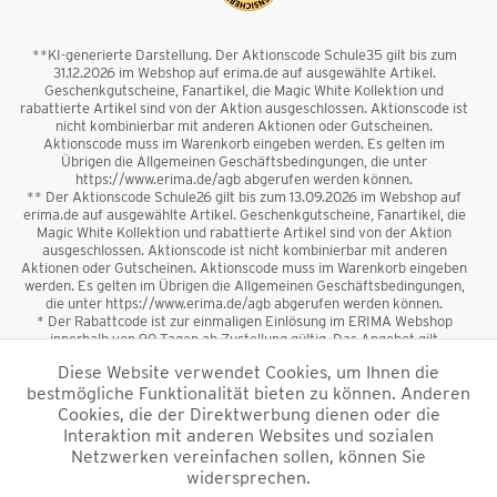
**KI-generierte Darstellung. Der Aktionscode Schule35 gilt bis zum
31.12.2026 im Webshop auf erima.de auf ausgewählte Artikel.
Geschenkgutscheine, Fanartikel, die Magic White Kollektion und
rabattierte Artikel sind von der Aktion ausgeschlossen. Aktionscode ist
nicht kombinierbar mit anderen Aktionen oder Gutscheinen.
Aktionscode muss im Warenkorb eingeben werden. Es gelten im
Übrigen die Allgemeinen Geschäftsbedingungen, die unter
https://www.erima.de/agb abgerufen werden können.
** Der Aktionscode Schule26 gilt bis zum 13.09.2026 im Webshop auf
erima.de auf ausgewählte Artikel. Geschenkgutscheine, Fanartikel, die
Magic White Kollektion und rabattierte Artikel sind von der Aktion
ausgeschlossen. Aktionscode ist nicht kombinierbar mit anderen
Aktionen oder Gutscheinen. Aktionscode muss im Warenkorb eingeben
werden. Es gelten im Übrigen die Allgemeinen Geschäftsbedingungen,
die unter https://www.erima.de/agb abgerufen werden können.
* Der Rabattcode ist zur einmaligen Einlösung im ERIMA Webshop
innerhalb von 90 Tagen ab Zustellung gültig. Das Angebot gilt
ausschließlich für Erstanmeldungen zum Newsletter. Reduzierte Ware
Diese Website verwendet Cookies, um Ihnen die
sowie Geschenkgutscheine sind vom Rabatt ausgeschlossen. Der
bestmögliche Funktionalität bieten zu können. Anderen
Rabattcode ist nicht mit anderen Aktionen oder Gutscheinen
kombinierbar. Der Mindestbestellwert beträgt 50 €
Cookies, die der Direktwerbung dienen oder die
*
Interaktion mit anderen Websites und sozialen
Netzwerken vereinfachen sollen, können Sie
*Alle Preise verstehen sich inkl. Mehrwertsteuer und zzgl.
widersprechen.
Versandkosten
und ggf. Nachnahmegebühren, wenn nicht anders