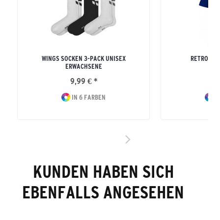
WINGS SOCKEN 3-PACK UNISEX
RETRO 2.0
ERWACHSENE
ERW
9,99 € *
24
IN 6 FARBEN
I
KUNDEN HABEN SICH
EBENFALLS ANGESEHEN