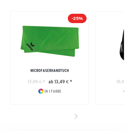
-25%
MICROFASERHANDTUCH
E
17,99 € *
ab 13,49 € *
19,99 €
IN 1 FARBE
I