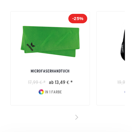
-25%
MICROFASERHANDTUCH
E
17,99 € *
ab 13,49 € *
19,99 €
IN 1 FARBE
I