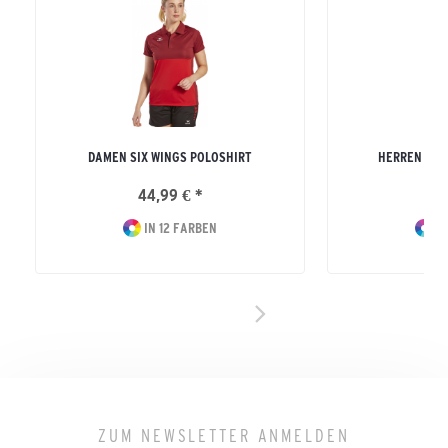
DAMEN SIX WINGS POLOSHIRT
HERREN SIX
44,99 € *
44
IN 12 FARBEN
IN
ZUM NEWSLETTER ANMELDEN