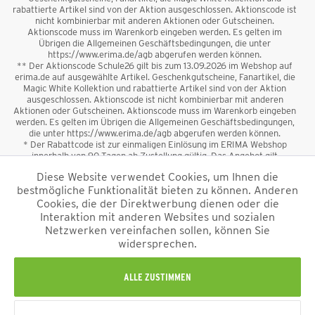
rabattierte Artikel sind von der Aktion ausgeschlossen. Aktionscode ist
nicht kombinierbar mit anderen Aktionen oder Gutscheinen.
Aktionscode muss im Warenkorb eingeben werden. Es gelten im
Übrigen die Allgemeinen Geschäftsbedingungen, die unter
https://www.erima.de/agb abgerufen werden können.
** Der Aktionscode Schule26 gilt bis zum 13.09.2026 im Webshop auf
erima.de auf ausgewählte Artikel. Geschenkgutscheine, Fanartikel, die
Magic White Kollektion und rabattierte Artikel sind von der Aktion
ausgeschlossen. Aktionscode ist nicht kombinierbar mit anderen
Aktionen oder Gutscheinen. Aktionscode muss im Warenkorb eingeben
werden. Es gelten im Übrigen die Allgemeinen Geschäftsbedingungen,
die unter https://www.erima.de/agb abgerufen werden können.
* Der Rabattcode ist zur einmaligen Einlösung im ERIMA Webshop
innerhalb von 90 Tagen ab Zustellung gültig. Das Angebot gilt
ausschließlich für Erstanmeldungen zum Newsletter. Reduzierte Ware
Diese Website verwendet Cookies, um Ihnen die
sowie Geschenkgutscheine sind vom Rabatt ausgeschlossen. Der
bestmögliche Funktionalität bieten zu können. Anderen
Rabattcode ist nicht mit anderen Aktionen oder Gutscheinen
kombinierbar. Der Mindestbestellwert beträgt 50 €
Cookies, die der Direktwerbung dienen oder die
*
Interaktion mit anderen Websites und sozialen
Netzwerken vereinfachen sollen, können Sie
*Alle Preise verstehen sich inkl. Mehrwertsteuer und zzgl.
widersprechen.
Versandkosten
und ggf. Nachnahmegebühren, wenn nicht anders
beschrieben.
Impressum
AGB
Datenschutzinformation