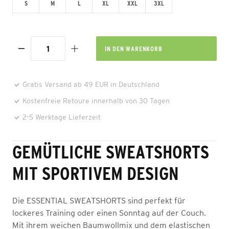
S
M
L
XL
XXL
3XL
IN DEN
WARENKORB
Gratis Versand ab 49 EUR in Deutschland
Kostenfreie Retoure innerhalb von 30 Tagen
2-5 Werktage Lieferzeit
GEMÜTLICHE SWEATSHORTS
MIT SPORTIVEM DESIGN
Die ESSENTIAL SWEATSHORTS sind perfekt für
lockeres Training oder einen Sonntag auf der Couch.
Mit ihrem weichen Baumwollmix und dem elastischen