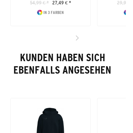
54,99 € *
27,49 € *
29,99 €
IN 3 FARBEN
I
KUNDEN HABEN SICH
EBENFALLS ANGESEHEN