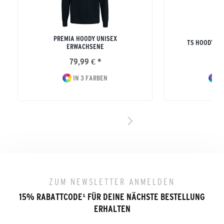
PREMIA HOODY UNISEX
TS HOODY U
ERWACHSENE
79,99 € *
49
IN 3 FARBEN
IN
ZUM NEWSLETTER ANMELDEN
15% RABATTCODE
¹
FÜR DEINE NÄCHSTE BESTELLUNG
ERHALTEN