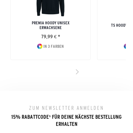
PREMIA HOODY UNISEX
TS HOODY U
ERWACHSENE
79,99 € *
49
IN 3 FARBEN
IN
ZUM NEWSLETTER ANMELDEN
15% RABATTCODE
¹
FÜR DEINE NÄCHSTE BESTELLUNG
ERHALTEN