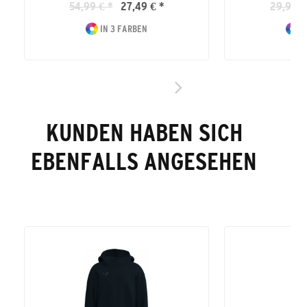
54,99 € *
27,49 € *
29,99 €
IN 3 FARBEN
I
KUNDEN HABEN SICH
EBENFALLS ANGESEHEN